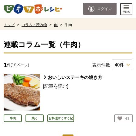
本文へジャンプする。
ページの先頭です。
ログイン
ここからサイト内共通メニューです。
サイト内共通メニューをスキップする
サイト内共通メニューここまで。
ここから現在位置です。
トップ
>
コラム・読み物
>
肉
>
牛肉
現在位置ここまで
連載コラム一覧（
牛肉
）
1
表示件数
件(
1
/
1
ページ)
おいしいステーキの焼き方
[記事を読む]
お気
41
牛肉
焼く
お料理すくすく記
人が