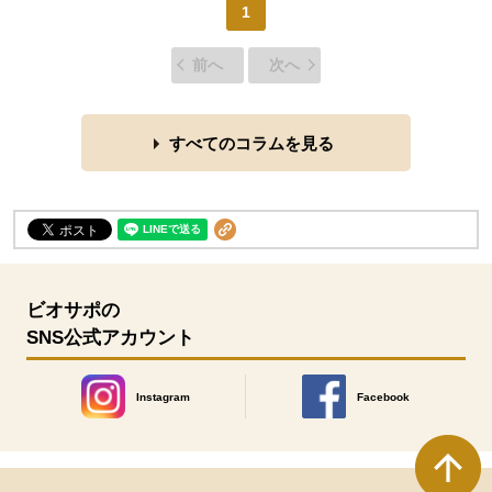
1
前へ
次へ
すべてのコラムを見る
ビオサポの
SNS公式アカウント
Instagram
Facebook
別のウィンドウで開きます。
別のウィンドウで開きます
本文ここまで。
ここから共通フッターメニューです。