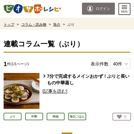
本文へジャンプする。
ページの先頭です。
ログイン
ここからサイト内共通メニューです。
サイト内共通メニューをスキップする
サイト内共通メニューここまで。
ここから現在位置です。
トップ
>
コラム・読み物
>
魚介
>
ぶり
現在位置ここまで
連載コラム一覧（
ぶり
）
1
表示件数
件(
1
/
1
ページ)
7分で完成するメインおかず ! ぶりと長い
もの中華蒸し
[記事を読む]
お気
5
ぶり
中華
時短
毎日ごはん
人が