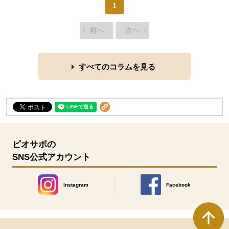
1
前へ
次へ
すべてのコラムを見る
ビオサポの
SNS公式アカウント
Instagram
Facebook
別のウィンドウで開きます。
別のウィンドウで開きます
本文ここまで。
ここから共通フッターメニューです。