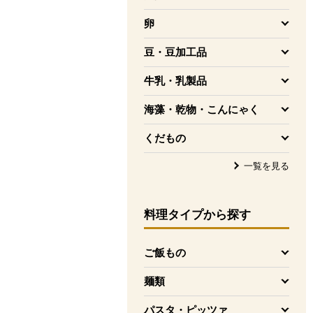
を開く
卵
を開く
豆・豆加工品
を開く
牛乳・乳製品
を開く
海藻・乾物・こんにゃく
を開く
くだもの
を開く
一覧を見る
料理タイプ
から探す
ご飯もの
を開く
麺類
を開く
パスタ・ピッツァ