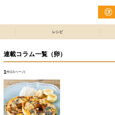
レシピ
連載コラム一覧（
卵
）
1
件(
1
/
1
ページ)