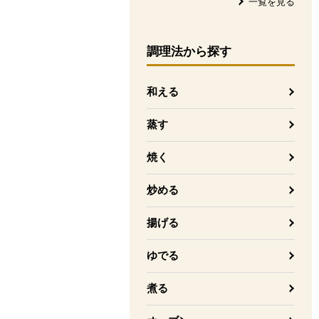
一覧を見る
調理法
から探す
和える
蒸す
焼く
炒める
揚げる
ゆでる
煮る