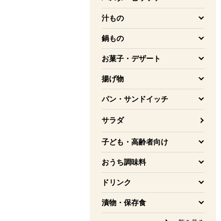
を開く
汁もの
を開く
鍋もの
を開く
お菓子・デザート
を開く
揚げ物
を開く
パン・サンドイッチ
を開く
サラダ
子ども・高齢者向け
を開く
おうち調味料
を開く
ドリンク
を開く
漬物・保存食
を開く