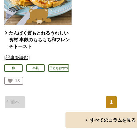
たんぱく質もとれるうれしい
食材 車麩のもちもち和フレン
チトースト
[記事を読む]
卵
牛乳
子どもおやつ
お気に入り登録：
18
人が登録
前へ
1
すべてのコラムを見る