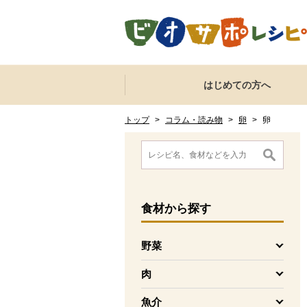
本文へジャンプする。
ページの先頭です。
ここからサイト内共通メニューです。
サイト内共通メニューをスキップする
はじめての方へ
サイト内共通メニューここまで。
ここから現在位置です。
現在位置ここまで
トップ
>
コラム・読み物
>
卵
>
卵
ここから消費材検索メニューです。
消費材検索メニューここまで。
ここから本文です。
食材
から探す
野菜
を開く
肉
を開く
魚介