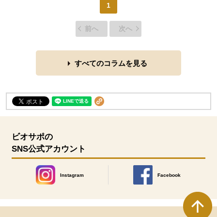
1
前へ
次へ
すべてのコラムを見る
ビオサポの
SNS公式アカウント
Instagram
Facebook
別のウィンドウで開きます。
別のウィンドウで開きます
本文ここまで。
ここから共通フッターメニューです。