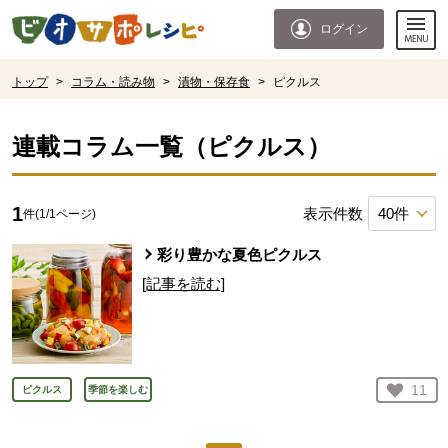
本文へジャンプする。
ページの先頭です。
ログイン
ここからサイト内共通メニューです。
サイト内共通メニューをスキップする
サイト内共通メニューここまで。
ここから現在位置です。
トップ
>
コラム・読み物
>
漬物・保存食
>
ピクルス
現在位置ここまで
連載コラム一覧（
ピクルス
）
1
表示件数
件(
1
/
1
ページ)
彩り豊かな夏色ピクルス
[記事を読む]
お気
11
ピクルス
季節を楽しむ
人が