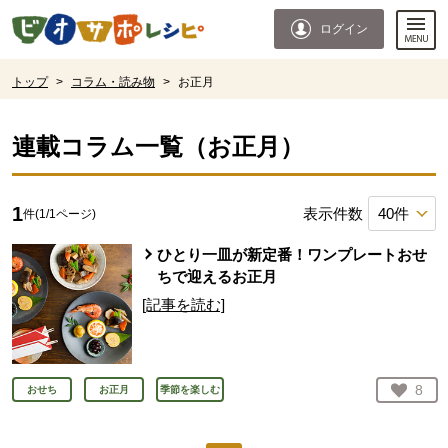
本文へジャンプする。
ページの先頭です。
ログイン
ここからサイト内共通メニューです。
サイト内共通メニューをスキップする
サイト内共通メニューここまで。
ここから現在位置です。
トップ
>
コラム・読み物
>
お正月
現在位置ここまで
連載コラム一覧（
お正月
）
1
表示件数
件(
1
/
1
ページ)
ひとり一皿が新定番！ワンプレートおせ
ちで迎えるお正月
[記事を読む]
お気
8
おせち
お正月
季節を楽しむ
人が