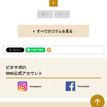
1
前へ
次へ
すべてのコラムを見る
ビオサポの
SNS公式アカウント
Instagram
Facebook
別のウィンドウで開きます。
別のウィンドウで開きます
本文ここまで。
ここから共通フッターメニューです。