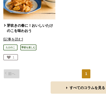
芽吹きの春に！おいしいたけ
のこを味わおう
[記事を読む]
たけのこ
季節を楽しむ
お気に入り登録：
1
人が登録
前へ
1
すべてのコラムを見る