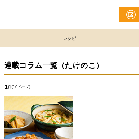
レシピ
連載コラム一覧（
たけのこ
）
1
件(
1
/
1
ページ)