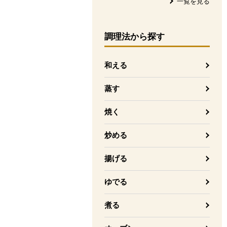
一覧を見る
調理法
から探す
和える
蒸す
焼く
炒める
揚げる
ゆでる
煮る