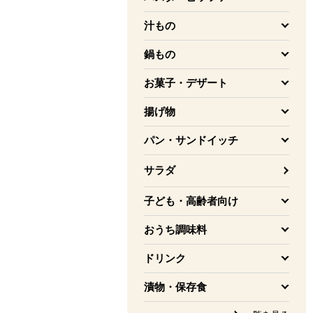
を開く
汁もの
を開く
鍋もの
を開く
お菓子・デザート
を開く
揚げ物
を開く
パン・サンドイッチ
を開く
サラダ
子ども・高齢者向け
を開く
おうち調味料
を開く
ドリンク
を開く
漬物・保存食
を開く