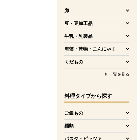
を開く
卵
を開く
豆・豆加工品
を開く
牛乳・乳製品
を開く
海藻・乾物・こんにゃく
を開く
くだもの
を開く
一覧を見る
料理タイプ
から探す
ご飯もの
を開く
麺類
を開く
パスタ・ピッツァ