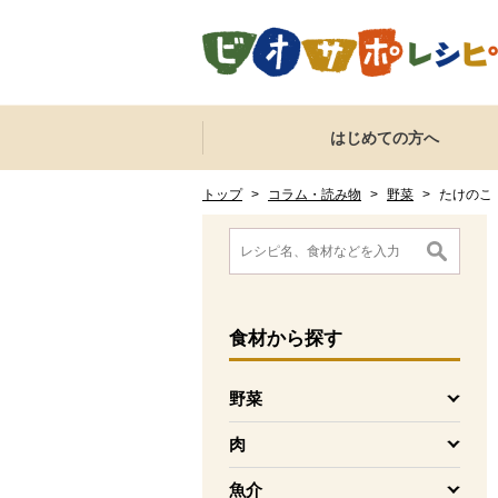
本文へジャンプする。
ページの先頭です。
ここからサイト内共通メニューです。
サイト内共通メニューをスキップする
はじめての方へ
サイト内共通メニューここまで。
ここから現在位置です。
現在位置ここまで
トップ
>
コラム・読み物
>
野菜
>
たけのこ
ここから消費材検索メニューです。
消費材検索メニューここまで。
ここから本文です。
食材
から探す
野菜
を開く
肉
を開く
魚介