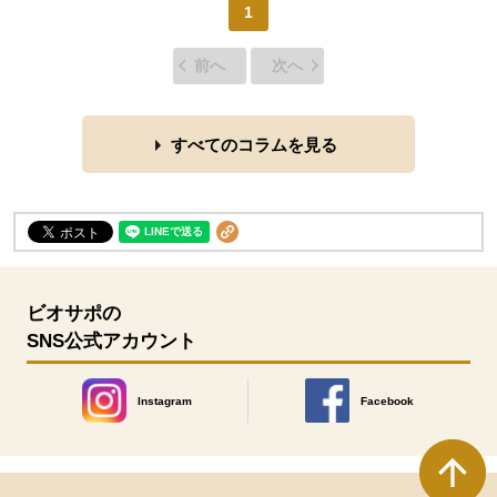
1
前へ
次へ
すべてのコラムを見る
ビオサポの
SNS公式アカウント
Instagram
Facebook
別のウィンドウで開きます。
別のウィンドウで開きます
本文ここまで。
ここから共通フッターメニューです。