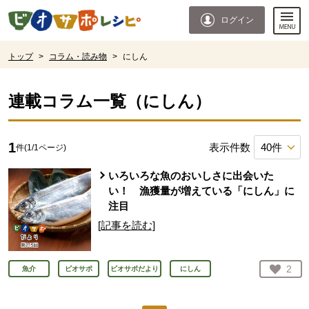
本文へジャンプする。
ページの先頭です。
ログイン
ここからサイト内共通メニューです。
サイト内共通メニューをスキップする
サイト内共通メニューここまで。
ここから現在位置です。
トップ
>
コラム・読み物
>
にしん
現在位置ここまで
連載コラム一覧（
にしん
）
1
表示件数
件(
1
/
1
ページ)
いろいろな魚のおいしさに出会いた
い！ 漁獲量が増えている「にしん」に
注目
[記事を読む]
お気
2
魚介
ビオサポ
ビオサポだより
にしん
人が