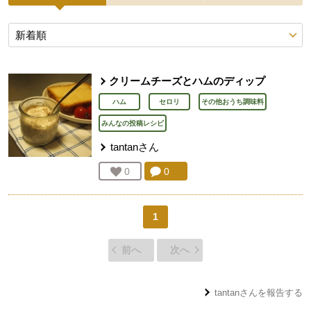
投稿レシピ
クリームチーズとハムのディップ
ハム
セロリ
その他おうち調味料
みんなの投稿レシピ
tantan
さん
コメント：
0
件。コメントを見る。
お気に入り登録：
0
人が登録
1
前へ
次へ
tantan
さんを報告する