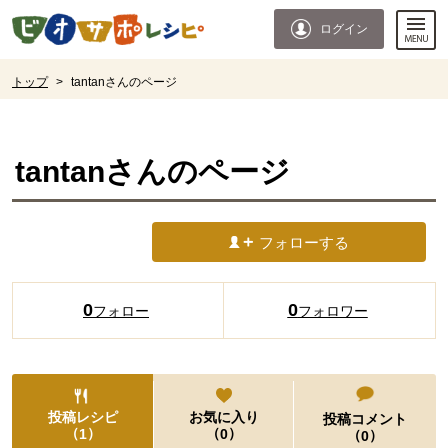
本文へジャンプする。
ページの先頭です。
ログイン
ここからサイト内共通メニューです。
サイト内共通メニューをスキップする
サイト内共通メニューここまで。
ここから現在位置です。
トップ
>
tantanさんのページ
現在位置ここまで
tantan
さんのページ
フォローする
0
0
フォロー
フォロワー
投稿レシピ
お気に入り
投稿コメント
（
）
（
）
1
0
（
）
0