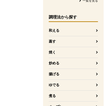
一覧を見る
調理法
から探す
和える
蒸す
焼く
炒める
揚げる
ゆでる
煮る