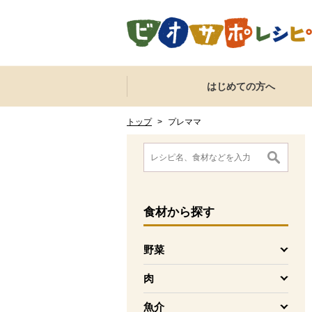
本文へジャンプする。
ページの先頭です。
ここからサイト内共通メニューです。
サイト内共通メニューをスキップする
はじめての方へ
サイト内共通メニューここまで。
ここから現在位置です。
現在位置ここまで
トップ
>
プレママ
ここから消費材検索メニューです。
消費材検索メニューここまで。
ここから本文です。
食材
から探す
野菜
を開く
肉
を開く
魚介