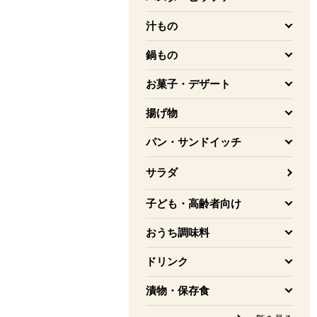
を開く
汁もの
を開く
鍋もの
を開く
お菓子・デザート
を開く
揚げ物
を開く
パン・サンドイッチ
を開く
サラダ
子ども・高齢者向け
を開く
おうち調味料
を開く
ドリンク
を開く
漬物・保存食
を開く