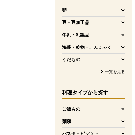
を開く
卵
を開く
豆・豆加工品
を開く
牛乳・乳製品
を開く
海藻・乾物・こんにゃく
を開く
くだもの
を開く
一覧を見る
料理タイプ
から探す
ご飯もの
を開く
麺類
を開く
パスタ・ピッツァ