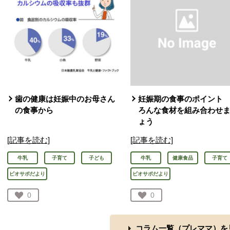
歯の健康は妊娠中のお母さん
妊娠期の食事のポイント
の食事から
ろんな食材を組み合わせ
ょう
[記事を読む]
[記事を読む]
牛乳
子育て
子ども
牛乳
健康食品
子育て
ビオサポだより
ビオサポだより
お気に入り登録：
0
お気に入り登録：
0
人が登録
人が登録
コラム一覧（
プレママ
）を