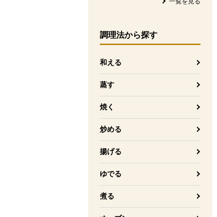
一覧を見る
調理法
から探す
和える
蒸す
焼く
炒める
揚げる
ゆでる
煮る