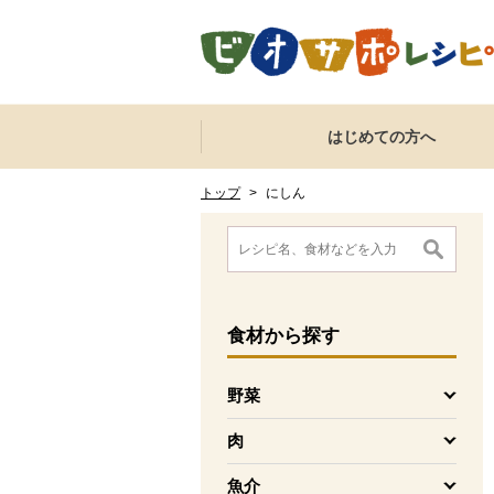
本文へジャンプする。
ページの先頭です。
ここからサイト内共通メニューです。
サイト内共通メニューをスキップする
はじめての方へ
サイト内共通メニューここまで。
ここから現在位置です。
現在位置ここまで
トップ
>
にしん
ここから消費材検索メニューです。
消費材検索メニューここまで。
ここから本文です。
食材
から探す
野菜
を開く
肉
を開く
魚介