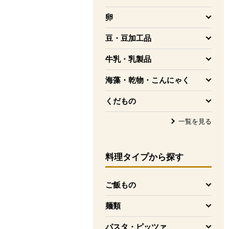
を開く
卵
を開く
豆・豆加工品
を開く
牛乳・乳製品
を開く
海藻・乾物・こんにゃく
を開く
くだもの
を開く
一覧を見る
料理タイプ
から探す
ご飯もの
を開く
麺類
を開く
パスタ・ピッツァ