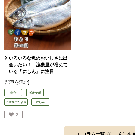
いろいろな魚のおいしさに出
会いたい！ 漁獲量が増えて
いる「にしん」に注目
[記事を読む]
魚介
ビオサポ
ビオサポだより
にしん
お気に入り登録：
2
人が登録
コラム一覧（
にしん
）を