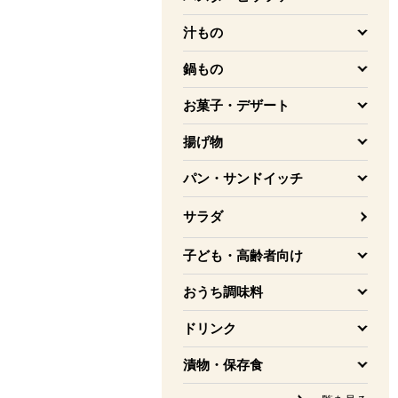
を開く
汁もの
を開く
鍋もの
を開く
お菓子・デザート
を開く
揚げ物
を開く
パン・サンドイッチ
を開く
サラダ
子ども・高齢者向け
を開く
おうち調味料
を開く
ドリンク
を開く
漬物・保存食
を開く