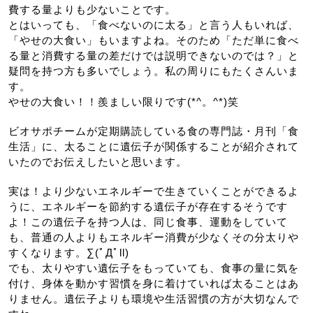
費する量よりも少ないことです。
とはいっても、「食べないのに太る」と言う人もいれば、
「やせの大食い」もいますよね。そのため「ただ単に食べ
る量と消費する量の差だけでは説明できないのでは？」と
疑問を持つ方も多いでしょう。私の周りにもたくさんいま
す。
やせの大食い！！羨ましい限りです(*^。^*)笑
ビオサポチームが定期購読している食の専門誌・月刊「食
生活」に、太ることに遺伝子が関係することが紹介されて
いたのでお伝えしたいと思います。
実は！より少ないエネルギーで生きていくことができるよ
うに、エネルギーを節約する遺伝子が存在するそうです
よ！この遺伝子を持つ人は、同じ食事、運動をしていて
も、普通の人よりもエネルギー消費が少なくその分太りや
すくなります。∑(ﾟДﾟll)
でも、太りやすい遺伝子をもっていても、食事の量に気を
付け、身体を動かす習慣を身に着けていれば太ることはあ
りません。遺伝子よりも環境や生活習慣の方が大切なんで