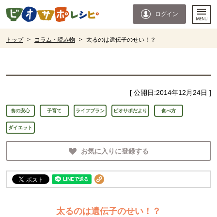
本文へジャンプする。
ページの先頭です。
ログイン
ここからサイト内共通メニューです。
サイト内共通メニューをスキップする
サイト内共通メニューここまで。
ここから現在位置です。
トップ
>
コラム・読み物
>
太るのは遺伝子のせい！？
現在位置ここまで
[ 公開日:
2014年12月24日
]
食の安心
子育て
ライフプラン
ビオサポだより
食べ方
ダイエット
お気に入りに登録する
太るのは遺伝子のせい！？