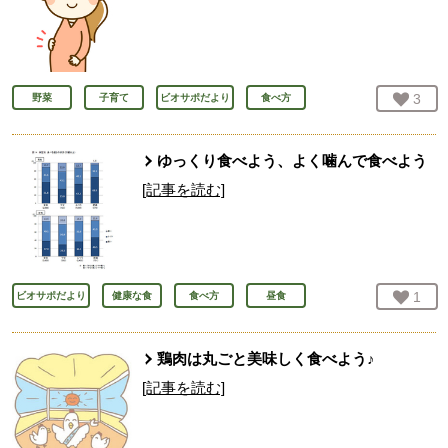
お気
3
人
野菜
子育て
ビオサポだより
食べ方
ゆっくり食べよう、よく噛んで食べよう
[記事を読む]
お気
1
人
ビオサポだより
健康な食
食べ方
昼食
鶏肉は丸ごと美味しく食べよう♪
[記事を読む]