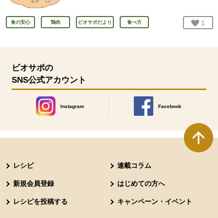
お気
1
人
食の安心
鶏肉
ビオサポだより
食べ方
ビオサポの
SNS公式アカウント
Instagram
Facebook
別のウィンドウで開きます。
別のウィンドウで開きます
本文ここまで。
ここから共通フッターメニューです。
レシピ
連載コラム
新規会員登録
はじめての方へ
レシピを投稿する
キャンペーン・イベント