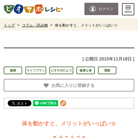
本文へジャンプする。
ページの先頭です。
ログイン
ここからサイト内共通メニューです。
サイト内共通メニューをスキップする
サイト内共通メニューここまで。
ここから現在位置です。
トップ
>
コラム・読み物
>
体を動かすと、メリットがいっぱい☆
現在位置ここまで
[ 公開日:
2015年11月18日
]
健康
ライフプラン
ビオサポだより
健康な食
運動
お気に入りに登録する
体を動かすと、メリットがいっぱい☆