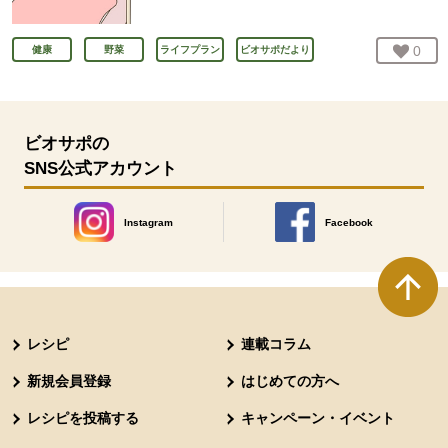
お気
0
人
健康
野菜
ライフプラン
ビオサポだより
ビオサポの
SNS公式アカウント
Instagram
Facebook
別のウィンドウで開きます。
別のウィンドウで開きます
本文ここまで。
ここから共通フッターメニューです。
レシピ
連載コラム
新規会員登録
はじめての方へ
レシピを投稿する
キャンペーン・イベント