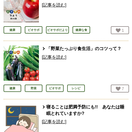
[記事を読む]
お気
1
人
健康
ビオサポ
ビオサポだより
健康な食
「野菜たっぷり食生活」のコツって？
[記事を読む]
お気
7
人
健康
野菜
ビオサポ
レシピ
寝ることは肥満予防にも!! あなたは睡
眠とれていますか?
[記事を読む]