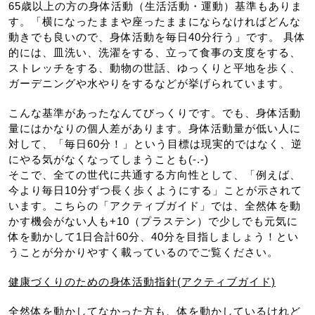
65歳以上の方の身体活動（生活活動・運動）基準もありま
す。「横になったままや座ったままにならなければどんな
動きでも良いので、身体活動を毎日40分行う」です。 具体
的には、皿洗い、洗濯をする、立って食事の支度をする、
ストレッチをする、動物の世話、ゆっくりと平地を歩く、
ガーデニングや水やりをするなどが挙げられています。
こんな基準があったなんてびっくりです。でも、身体活動
量にはかなりの個人差があります。身体活動量が低い人に
対して、「毎日60分！」という目標は現実的ではなく、逆
にやる気がなくなってしまうことも(-.-)
そこで、全ての世代に共通する方向性として、「例えば、
今より毎日10分ずつ長く歩くようにする」ことが示されて
います。こちらの「アクティブガイド」では、全然体を動
かす機会がない人も+10（プラステン）で少しでも元気に
体を動かして1日合計60分、40分を目指しましょう！とい
うことが分かりやすく載っているのでご覧ください。
健康づくりのための身体活動指針(アクティブガイド)
全然体を動かしてなかった方も、体を動かしているけれど