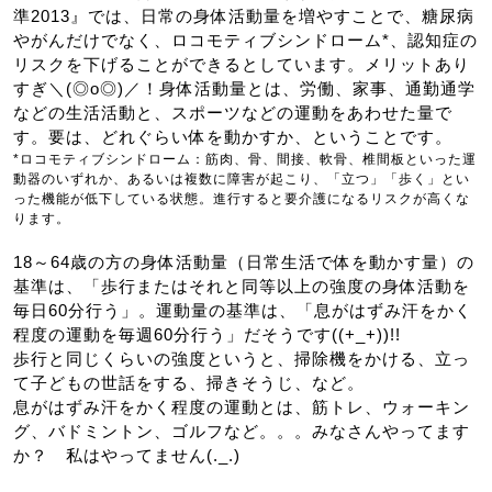
準2013』では、日常の身体活動量を増やすことで、糖尿病
やがんだけでなく、ロコモティブシンドローム*、認知症の
リスクを下げることができるとしています。メリットあり
すぎ＼(◎o◎)／！身体活動量とは、労働、家事、通勤通学
などの生活活動と、スポーツなどの運動をあわせた量で
す。要は、どれぐらい体を動かすか、ということです。
*ロコモティブシンドローム：筋肉、骨、間接、軟骨、椎間板といった運
動器のいずれか、あるいは複数に障害が起こり、「立つ」「歩く」とい
った機能が低下している状態。進行すると要介護になるリスクが高くな
ります。
18～64歳の方の身体活動量（日常生活で体を動かす量）の
基準は、「歩行またはそれと同等以上の強度の身体活動を
毎日60分行う」。運動量の基準は、「息がはずみ汗をかく
程度の運動を毎週60分行う」だそうです((+_+))!!
歩行と同じくらいの強度というと、掃除機をかける、立っ
て子どもの世話をする、掃きそうじ、など。
息がはずみ汗をかく程度の運動とは、筋トレ、ウォーキン
グ、バドミントン、ゴルフなど。。。みなさんやってます
か？ 私はやってません(._.)