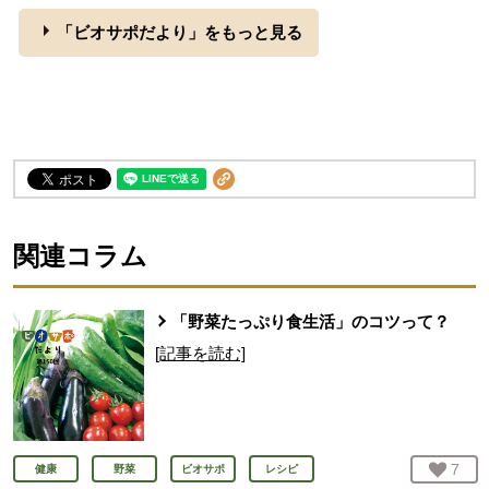
「ビオサポだより」をもっと見る
関連コラム
「野菜たっぷり食生活」のコツって？
[記事を読む]
お気
7
人
健康
野菜
ビオサポ
レシピ