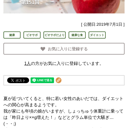
[ 公開日:
2019年7月1日
]
健康
ビオサポ
ビオサポだより
健康な食
ダイエット
お気に入りに登録する
1
人
の方がお気に入りに登録しています。
夏が近づいてくると、特に若い女性のあいだでは、ダイエット
への関心が高まるようです。
我が家にも年頃の娘がいますが、しょっちゅう体重計に乗って
は「昨日より××g増えた！」などとグラム単位で大騒ぎ…
(・・;)