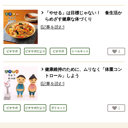
「やせる」は目標じゃない！ 食生活か
らめざす健康な体づくり
[記事を読む]
お気
4
人
ビオサポ
ビオサポだより
ビオサポ
ミールキット
健康維持のために、ムリなく「体重コン
トロール」しよう
[記事を読む]
お気
1
人
ビオサポ
ビオサポだより
ダイエット