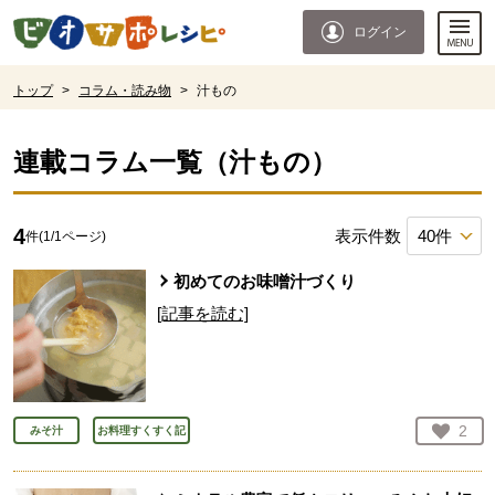
本文へジャンプする。
ページの先頭です。
ログイン
ここからサイト内共通メニューです。
サイト内共通メニューをスキップする
サイト内共通メニューここまで。
ここから現在位置です。
トップ
>
コラム・読み物
>
汁もの
現在位置ここまで
連載コラム一覧（
汁もの
）
4
表示件数
件(
1
/
1
ページ)
初めてのお味噌汁づくり
[記事を読む]
お気
2
みそ汁
お料理すくすく記
人が