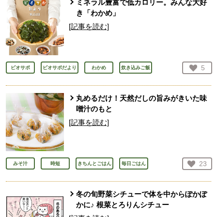
ミネラル豊富で低カロリー。みんな大好
き「わかめ」
[記事を読む]
お気
5
ビオサポ
ビオサポだより
わかめ
炊き込みご飯
人が
丸めるだけ！天然だしの旨みがきいた味
噌汁のもと
[記事を読む]
お気
23
みそ汁
時短
きちんとごはん
毎日ごはん
人が
冬の旬野菜シチューで体を中からぽかぽ
かに♪ 根菜とろりんシチュー