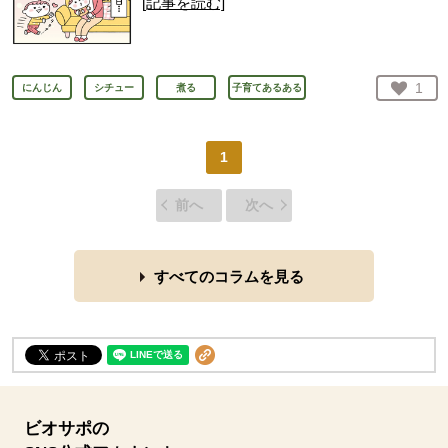
[記事を読む]
お気
1
にんじん
シチュー
煮る
子育てあるある
人が
1
前へ
次へ
すべてのコラムを見る
ビオサポの