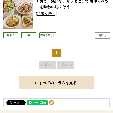
煮て、焼いて、サラダにして 春キャベツ
を味わい尽くそう
[記事を読む]
お気
3
鍋もの
春
季節を楽しむ
人が
1
前へ
次へ
すべてのコラムを見る