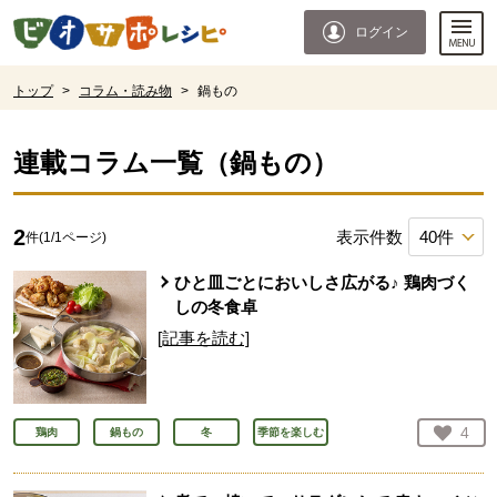
本文へジャンプする。
ページの先頭です。
ログイン
ここからサイト内共通メニューです。
サイト内共通メニューをスキップする
サイト内共通メニューここまで。
ここから現在位置です。
トップ
>
コラム・読み物
>
鍋もの
現在位置ここまで
連載コラム一覧（
鍋もの
）
2
表示件数
件(
1
/
1
ページ)
ひと皿ごとにおいしさ広がる♪ 鶏肉づく
しの冬食卓
[記事を読む]
お気
4
鶏肉
鍋もの
冬
季節を楽しむ
人が