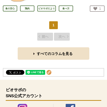
お気
1
食の安心
鶏肉
ビオサポだより
食べ方
人が
1
前へ
次へ
すべてのコラムを見る
ビオサポの
SNS公式アカウント