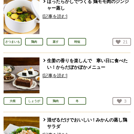
ほったらかしでつくる 鶏モモ肉のジンジ
ャー蒸し
[記事を読む]
お気
21
さつまいも
鶏肉
蒸す
時短
人が
生姜の香りを楽しんで 寒い日に食べた
い！からだぽかぽかメニュー
[記事を読む]
お気
3
大根
しょうが
鶏肉
冬
人が
混ぜるだけでおいしい ! みかんの蒸し鶏
サラダ