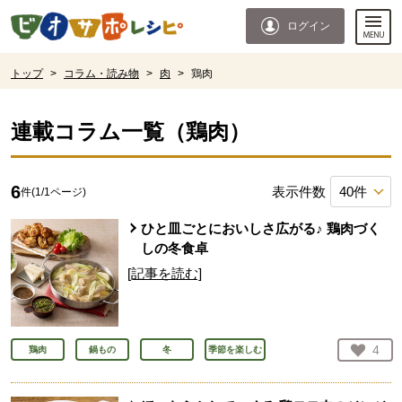
本文へジャンプする。
ページの先頭です。
ログイン
ここからサイト内共通メニューです。
サイト内共通メニューをスキップする
サイト内共通メニューここまで。
ここから現在位置です。
トップ
>
コラム・読み物
>
肉
>
鶏肉
現在位置ここまで
連載コラム一覧（
鶏肉
）
6
表示件数
件(
1
/
1
ページ)
ひと皿ごとにおいしさ広がる♪ 鶏肉づく
しの冬食卓
[記事を読む]
お気
4
鶏肉
鍋もの
冬
季節を楽しむ
人が