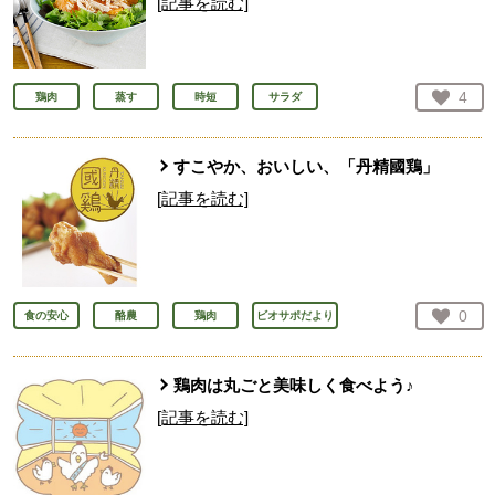
[記事を読む]
お気
4
鶏肉
蒸す
時短
サラダ
人が
すこやか、おいしい、「丹精國鶏」
[記事を読む]
お気
0
食の安心
酪農
鶏肉
ビオサポだより
人が
鶏肉は丸ごと美味しく食べよう♪
[記事を読む]