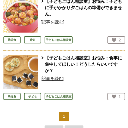
【子どもごはん相談室】お悩み：子ども
に手がかかり夕ごはんの準備ができませ
ん。
[記事を読む]
お気
2
幼児食
時短
子どもごはん相談室
人が
【子どもごはん相談室】お悩み：食事に
集中してほしい！どうしたらいいです
か？
[記事を読む]
お気
1
幼児食
子ども
子どもごはん相談室
人が
1