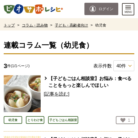
本文へジャンプする。
ページの先頭です。
ログイン
ここからサイト内共通メニューです。
サイト内共通メニューをスキップする
サイト内共通メニューここまで。
ここから現在位置です。
トップ
>
コラム・読み物
>
子ども・高齢者向け
>
幼児食
現在位置ここまで
連載コラム一覧（
幼児食
）
3
表示件数
件(
1
/
1
ページ)
【子どもごはん相談室】お悩み：食べる
ことをもっと楽しんでほしい
[記事を読む]
お気
1
幼児食
とりわけ食
子どもごはん相談室
人が