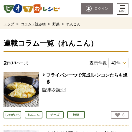
本文へジャンプする。
ページの先頭です。
ログイン
ここからサイト内共通メニューです。
サイト内共通メニューをスキップする
サイト内共通メニューここまで。
ここから現在位置です。
トップ
>
コラム・読み物
>
野菜
>
れんこん
現在位置ここまで
連載コラム一覧（
れんこん
）
2
表示件数
件(
1
/
1
ページ)
フライパン一つで完成!レンコンたらも焼
き
[記事を読む]
お気
6
じゃがいも
れんこん
チーズ
時短
人が