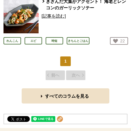
きざんだ大葉がアクセント！ 海老とレン
コンのガーリックソテー
[記事を読む]
お気
22
れんこん
エビ
時短
きちんとごはん
人が
1
前へ
次へ
すべてのコラムを見る