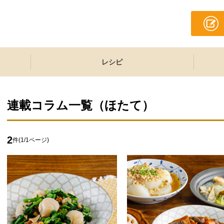
レシピ
連載コラム一覧（
ほたて
）
2
件(
1
/
1
ページ)