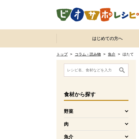
本文へジャンプする。
ページの先頭です。
ここからサイト内共通メニューです。
サイト内共通メニューをスキップする
はじめての方へ
サイト内共通メニューここまで。
ここから現在位置です。
現在位置ここまで
トップ
>
コラム・読み物
>
魚介
>
ほたて
ここから消費材検索メニューです。
消費材検索メニューここまで。
ここから本文です。
食材
から探す
野菜
を開く
肉
を開く
魚介