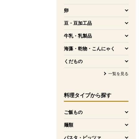
を開く
卵
を開く
豆・豆加工品
を開く
牛乳・乳製品
を開く
海藻・乾物・こんにゃく
を開く
くだもの
を開く
一覧を見る
料理タイプ
から探す
ご飯もの
を開く
麺類
を開く
パスタ・ピッツァ