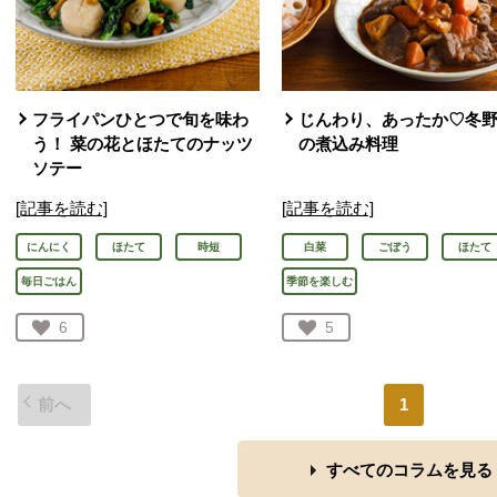
フライパンひとつで旬を味わ
じんわり、あったか♡冬
う！ 菜の花とほたてのナッツ
の煮込み料理
ソテー
[記事を読む]
[記事を読む]
にんにく
ほたて
時短
白菜
ごぼう
ほたて
毎日ごはん
季節を楽しむ
お気に入り登録：
6
お気に入り登録：
5
人が登録
人が登録
前へ
1
すべてのコラムを見る