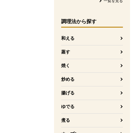
一覧を見る
調理法
から探す
和える
蒸す
焼く
炒める
揚げる
ゆでる
煮る