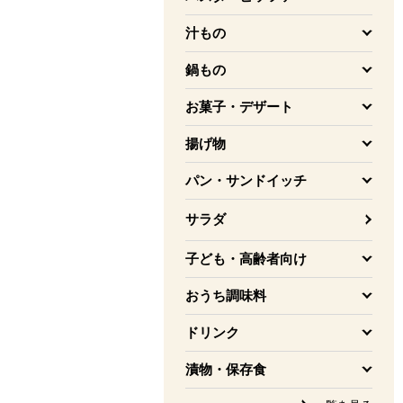
を開く
汁もの
を開く
鍋もの
を開く
お菓子・デザート
を開く
揚げ物
を開く
パン・サンドイッチ
を開く
サラダ
子ども・高齢者向け
を開く
おうち調味料
を開く
ドリンク
を開く
漬物・保存食
を開く