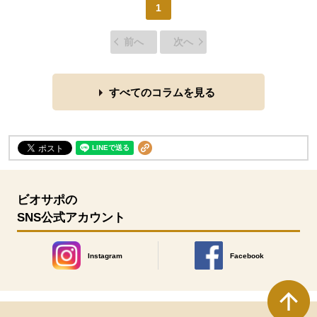
1
前へ
次へ
すべてのコラムを見る
ビオサポの
SNS公式アカウント
Instagram
Facebook
別のウィンドウで開きます。
別のウィンドウで開きます
本文ここまで。
ここから共通フッターメニューです。