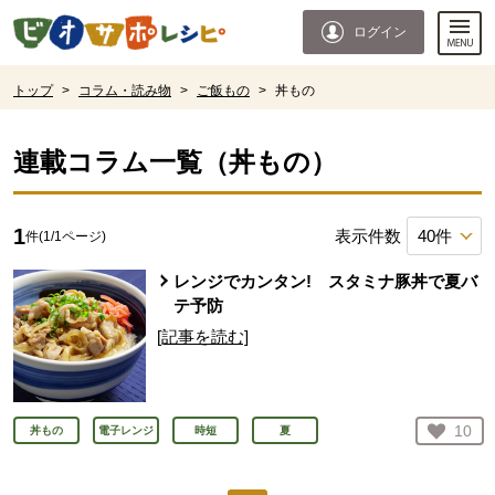
本文へジャンプする。
ページの先頭です。
ログイン
ここからサイト内共通メニューです。
サイト内共通メニューをスキップする
サイト内共通メニューここまで。
ここから現在位置です。
トップ
>
コラム・読み物
>
ご飯もの
>
丼もの
現在位置ここまで
連載コラム一覧（
丼もの
）
1
表示件数
件(
1
/
1
ページ)
レンジでカンタン! スタミナ豚丼で夏バ
テ予防
[記事を読む]
お気
10
丼もの
電子レンジ
時短
夏
人が