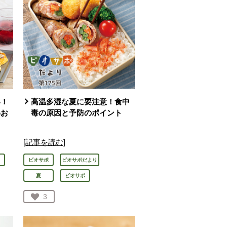
い！
高温多湿な夏に要注意！食中
わお
毒の原因と予防のポイント
[記事を読む]
ビオサポ
ビオサポだより
夏
ビオサポ
お気に入り登録：
3
人が登録