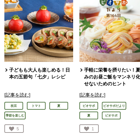
子どもも大人も楽しめる！日
手軽に栄養を摂りたい！
本の五節句「七夕」レシピ
みのお昼ご飯をマンネリ
せないためのヒント
[記事を読む]
[記事を読む]
枝豆
トマト
夏
ビオサポ
ビオサポだより
季節を楽しむ
夏
ビオサポ
お気に入り登録：
5
お気に入り登録：
1
人が登録
人が登録