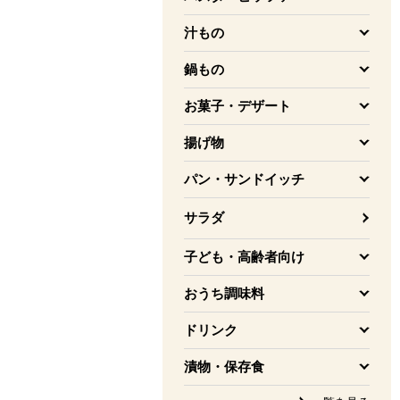
を開く
汁もの
を開く
鍋もの
を開く
お菓子・デザート
を開く
揚げ物
を開く
パン・サンドイッチ
を開く
サラダ
子ども・高齢者向け
を開く
おうち調味料
を開く
ドリンク
を開く
漬物・保存食
を開く