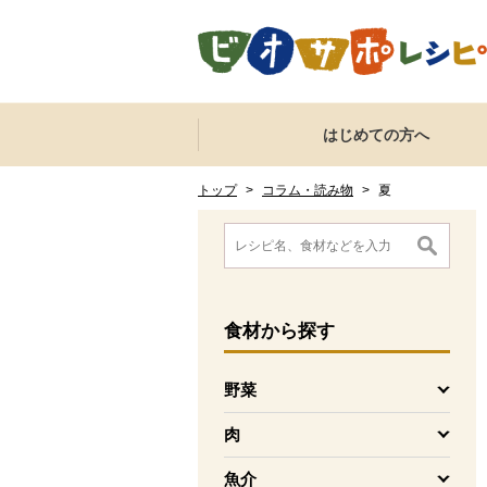
本文へジャンプする。
ページの先頭です。
ここからサイト内共通メニューです。
サイト内共通メニューをスキップする
はじめての方へ
サイト内共通メニューここまで。
ここから現在位置です。
現在位置ここまで
トップ
>
コラム・読み物
>
夏
ここから消費材検索メニューです。
消費材検索メニューここまで。
ここから本文です。
食材
から探す
野菜
を開く
肉
を開く
魚介