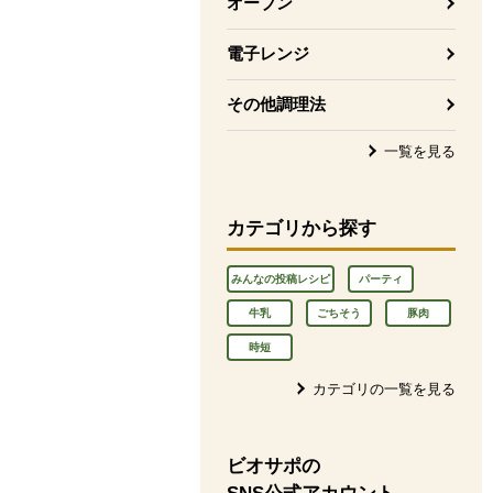
オーブン
電子レンジ
その他調理法
一覧を見る
カテゴリから探す
みんなの投稿レシピ
パーティ
牛乳
ごちそう
豚肉
時短
カテゴリの一覧を見る
ビオサポの