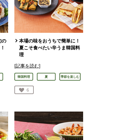
旬の
本場の味をおうちで簡単に！
う！
夏こそ食べたい辛うま韓国料
理
[記事を読む]
韓国料理
夏
季節を楽しむ
お気に入り登録：
6
人が登録