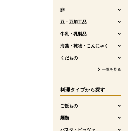
を開く
卵
を開く
豆・豆加工品
を開く
牛乳・乳製品
を開く
海藻・乾物・こんにゃく
を開く
くだもの
を開く
一覧を見る
料理タイプ
から探す
ご飯もの
を開く
麺類
を開く
パスタ・ピッツァ