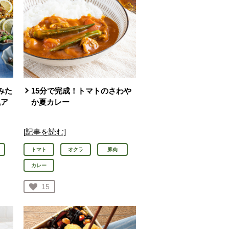
みた
15分で完成！トマトのさわや
風ア
か夏カレー
[記事を読む]
トマト
オクラ
豚肉
カレー
お気に入り登録：
15
人が登録