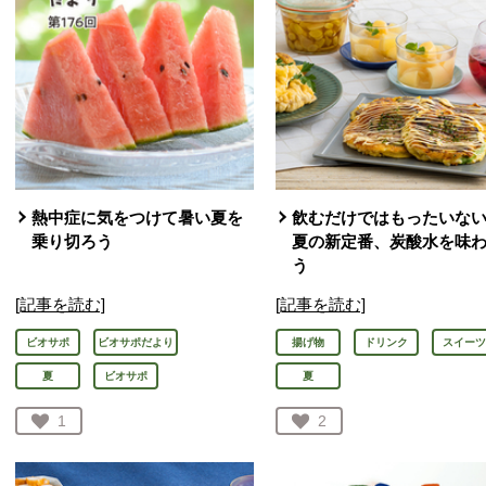
熱中症に気をつけて暑い夏を
飲むだけではもったいな
乗り切ろう
夏の新定番、炭酸水を味
う
[記事を読む]
[記事を読む]
ビオサポ
ビオサポだより
揚げ物
ドリンク
スイーツ
夏
ビオサポ
夏
お気に入り登録：
1
お気に入り登録：
2
人が登録
人が登録