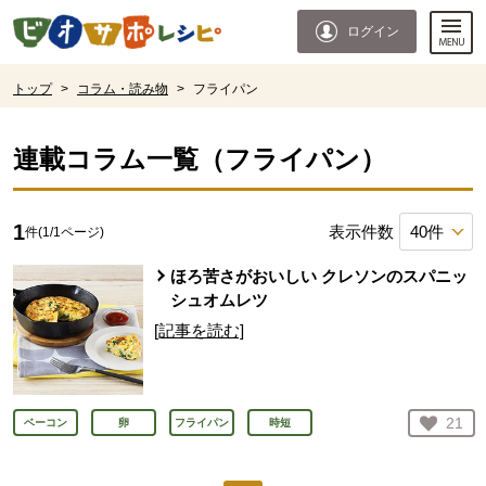
本文へジャンプする。
ページの先頭です。
ログイン
ここからサイト内共通メニューです。
サイト内共通メニューをスキップする
サイト内共通メニューここまで。
ここから現在位置です。
トップ
>
コラム・読み物
>
フライパン
現在位置ここまで
連載コラム一覧（
フライパン
）
1
表示件数
件(
1
/
1
ページ)
ほろ苦さがおいしい クレソンのスパニッ
シュオムレツ
[記事を読む]
お気
21
ベーコン
卵
フライパン
時短
人が