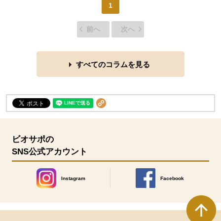
1
前へ
次へ
すべてのコラムを見る
ビオサポの
SNS公式アカウント
Instagram
Facebook
別のウィンドウで開きます。
別のウィンドウで開きます
本文ここまで。
ここから共通フッターメニューです。