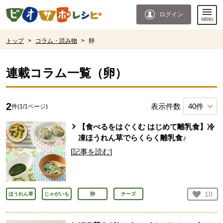
本文へジャンプする。
ページの先頭です。
ログイン
ここからサイト内共通メニューです。
サイト内共通メニューをスキップする
サイト内共通メニューここまで。
ここから現在位置です。
トップ
>
コラム・読み物
>
卵
現在位置ここまで
連載コラム一覧（
卵
）
2
表示件数
件(
1
/
1
ページ)
【食べるをはぐくむ はじめて離乳食】冷
凍ほうれん草でらくらく離乳食♪
[記事を読む]
お気
10
ほうれん草
じゃがいも
卵
チーズ
人が