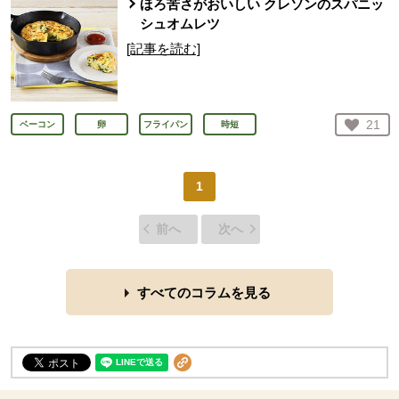
ほろ苦さがおいしい クレソンのスパニッ
シュオムレツ
[記事を読む]
お気
21
ベーコン
卵
フライパン
時短
人が
1
前へ
次へ
すべてのコラムを見る