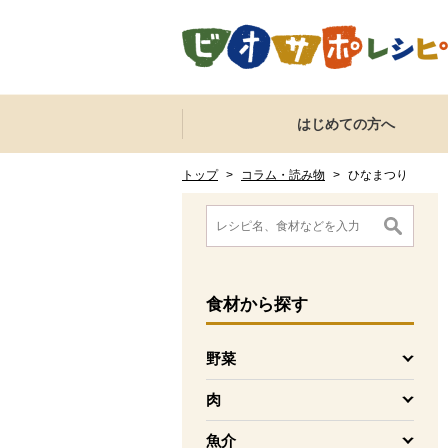
本文へジャンプする。
ページの先頭です。
ここからサイト内共通メニューです。
サイト内共通メニューをスキップする
はじめての方へ
サイト内共通メニューここまで。
ここから現在位置です。
現在位置ここまで
トップ
>
コラム・読み物
>
ひなまつり
ここから消費材検索メニューです。
消費材検索メニューここまで。
ここから本文です。
食材
から探す
野菜
を開く
肉
を開く
魚介