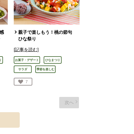
感
親子で楽しもう！桃の節句
ー
ひな祭り
[記事を読む]
り
お菓子・デザート
ひなまつり
サラダ
季節を楽しむ
お気に入り登録：
7
人が登録
次へ