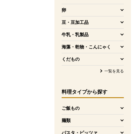
を開く
卵
を開く
豆・豆加工品
を開く
牛乳・乳製品
を開く
海藻・乾物・こんにゃく
を開く
くだもの
を開く
一覧を見る
料理タイプ
から探す
ご飯もの
を開く
麺類
を開く
パスタ・ピッツァ