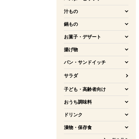
を開く
汁もの
を開く
鍋もの
を開く
お菓子・デザート
を開く
揚げ物
を開く
パン・サンドイッチ
を開く
サラダ
子ども・高齢者向け
を開く
おうち調味料
を開く
ドリンク
を開く
漬物・保存食
を開く