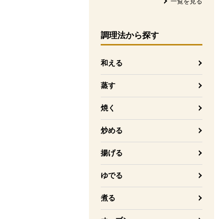
一覧を見る
調理法
から探す
和える
蒸す
焼く
炒める
揚げる
ゆでる
煮る