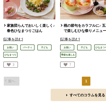
家族団らんでおいしく楽しく♪
桃の節句をカラフルに♪ 五
春色ひなまつりごはん
で楽しむひな祭りメニュ
[記事を読む]
[記事を読む]
お祝い
パーティ
子ども
お祝い
子ども
ひなまつ
ひなまつり
季節を楽しむ
お気に入り登録：
3
お気に入り登録：
7
人が登録
人が登録
前へ
1
すべてのコラムを見る