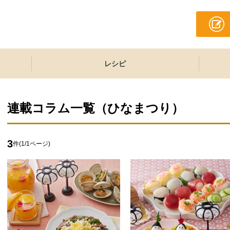
レシピ
連載コラム一覧（
ひなまつり
）
3
件(
1
/
1
ページ)