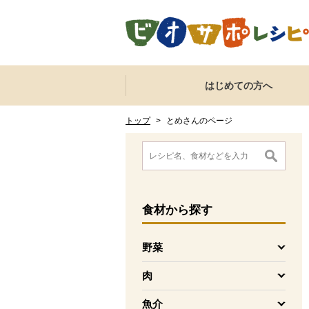
本文へジャンプする。
ページの先頭です。
ここからサイト内共通メニューです。
サイト内共通メニューをスキップする
はじめての方へ
サイト内共通メニューここまで。
ここから現在位置です。
現在位置ここまで
トップ
>
とめさんのページ
ここから消費材検索メニューです。
消費材検索メニューここまで。
ここから本文です。
食材
から探す
野菜
を開く
肉
を開く
魚介