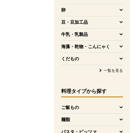
を開く
卵
を開く
豆・豆加工品
を開く
牛乳・乳製品
を開く
海藻・乾物・こんにゃく
を開く
くだもの
を開く
一覧を見る
料理タイプ
から探す
ご飯もの
を開く
麺類
を開く
パスタ・ピッツァ