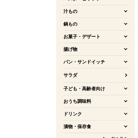
を開く
汁もの
を開く
鍋もの
を開く
お菓子・デザート
を開く
揚げ物
を開く
パン・サンドイッチ
を開く
サラダ
子ども・高齢者向け
を開く
おうち調味料
を開く
ドリンク
を開く
漬物・保存食
を開く