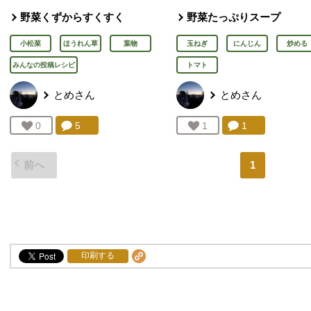
野菜くずからすくすく
野菜たっぷりスープ
小松菜
ほうれん草
葉物
玉ねぎ
にんじん
炒める
みんなの投稿レシピ
トマト
とめ
さん
とめ
さん
コメント：
5
件。コメントを見る。
コメント：
1
件。コメント
お気に入り登録：
0
人が登録
お気に入り登録：
1
人が登録
前へ
1
印刷する