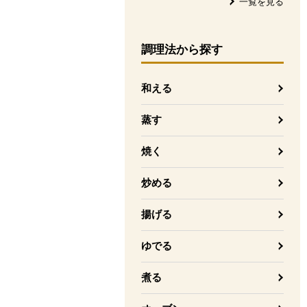
一覧を見る
調理法
から探す
和える
蒸す
焼く
炒める
揚げる
ゆでる
煮る