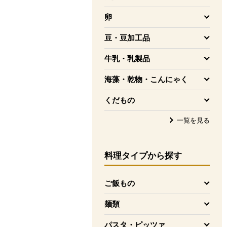
を開く
卵
を開く
豆・豆加工品
を開く
牛乳・乳製品
を開く
海藻・乾物・こんにゃく
を開く
くだもの
を開く
一覧を見る
料理タイプ
から探す
ご飯もの
を開く
麺類
を開く
パスタ・ピッツァ