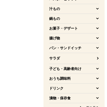
を開く
汁もの
を開く
鍋もの
を開く
お菓子・デザート
を開く
揚げ物
を開く
パン・サンドイッチ
を開く
サラダ
子ども・高齢者向け
を開く
おうち調味料
を開く
ドリンク
を開く
漬物・保存食
を開く