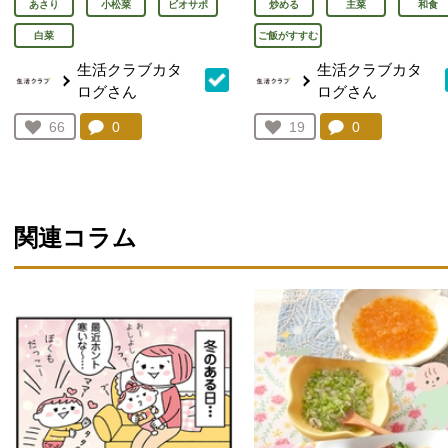
あさり
小松菜
ビオサポ
炒める
主菜
和食
白菜
ご飯がすすむ
生活クラブカタ
生活クラブカタ
ログさん
ログさん
コメント：
0
件。コメントを見る。
コメント：
0
件。コメント
お気に入り登録：
66
お気に入り登録：
19
人が登録
人が登録
関連コラム