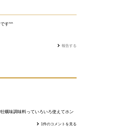
です^^
報告する
！牡蠣味調味料っていろいろ使えてホン
1
件のコメントを見る