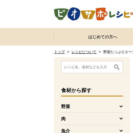
本文へジャンプする。
ページの先頭です。
ここからサイト内共通メニューです。
サイト内共通メニューをスキップする
はじめての方へ
サイト内共通メニューここまで。
ここから現在位置です。
現在位置ここまで
トップ
>
レシピについて
>
野菜たっぷりスー
ここから消費材検索メニューです。
消費材検索メニューここまで。
ここから本文です。
食材
から探す
野菜
を開く
肉
を開く
魚介