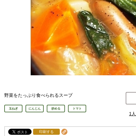
野菜をたっぷり食べられるスープ
玉ねぎ
にんじん
炒める
トマト
1
人
印刷する