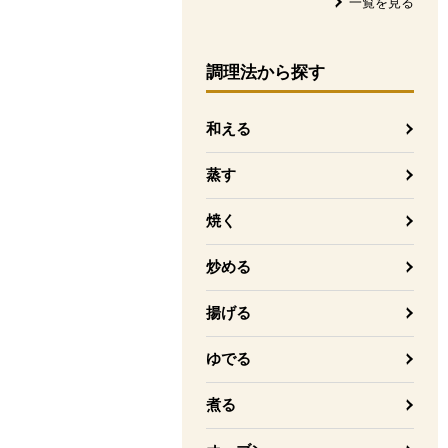
一覧を見る
調理法
から探す
和える
蒸す
焼く
炒める
揚げる
ゆでる
煮る