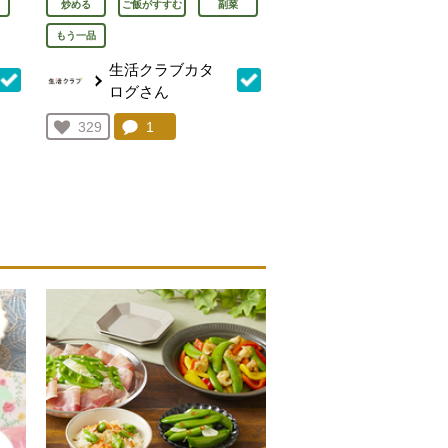
炒める
ご飯がすすむ
副菜
もう一品
生活クラブカタ
ログさん
を見る。
コメント：
1
件。コメントを見る。
お気に入り登録：
329
人が登録