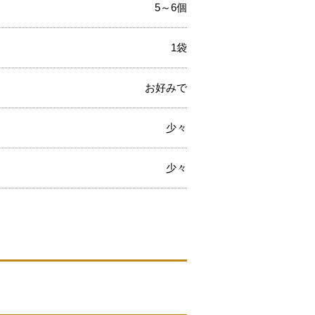
5～6個
1袋
お好みで
少々
少々