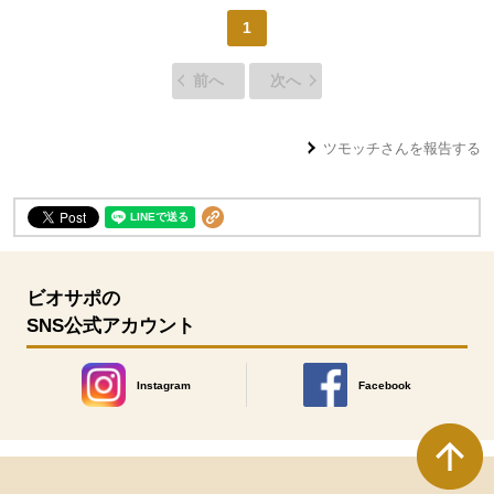
1
前へ
次へ
ツモッチ
さんを報告する
ビオサポの
SNS公式アカウント
Instagram
Facebook
別のウィンドウで開きます。
別のウィンドウで開きます
本文ここまで。
ここから共通フッターメニューです。