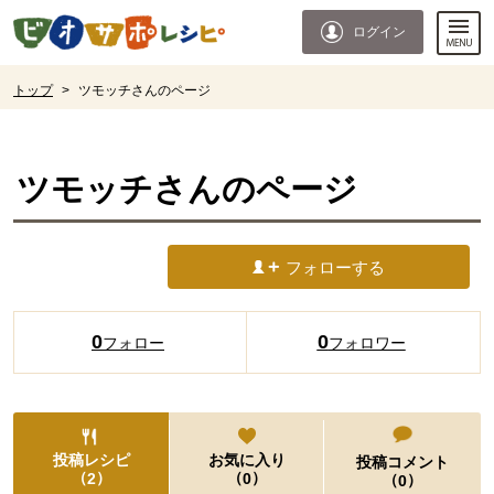
本文へジャンプする。
ページの先頭です。
ログイン
ここからサイト内共通メニューです。
サイト内共通メニューをスキップする
サイト内共通メニューここまで。
ここから現在位置です。
トップ
>
ツモッチさんのページ
現在位置ここまで
ツモッチ
さんのページ
フォローする
0
0
フォロー
フォロワー
投稿レシピ
お気に入り
投稿コメント
（
）
（
）
2
0
（
）
0