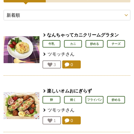
投稿レシピ
なんちゃってカニクリームグラタン
牛乳
カニ
炒める
チーズ
ツモッチ
さん
コメント：
0
件。コメントを見る。
お気に入り登録：
3
人が登録
楽しいオムおにぎらず
卵
焼く
フライパン
炒める
ツモッチ
さん
コメント：
0
件。コメントを見る。
お気に入り登録：
1
人が登録