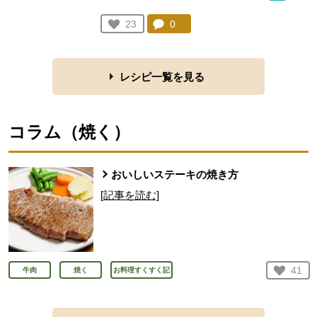
コメント：
0
件。コメントを見る。
お気に入り登録：
23
人が登録
レシピ一覧を見る
コラム（
焼く
）
おいしいステーキの焼き方
[記事を読む]
お気
41
牛肉
焼く
お料理すくすく記
人が