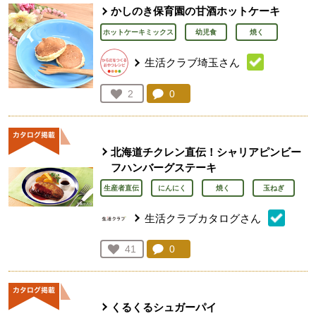
かしのき保育園の甘酒ホットケーキ
ホットケーキミックス
幼児食
焼く
生活クラブ埼玉さん
コメント：
0
件。コメントを見る。
お気に入り登録：
2
人が登録
北海道チクレン直伝！シャリアピンビー
フハンバーグステーキ
生産者直伝
にんにく
焼く
玉ねぎ
生活クラブカタログさん
コメント：
0
件。コメントを見る。
お気に入り登録：
41
人が登録
くるくるシュガーパイ