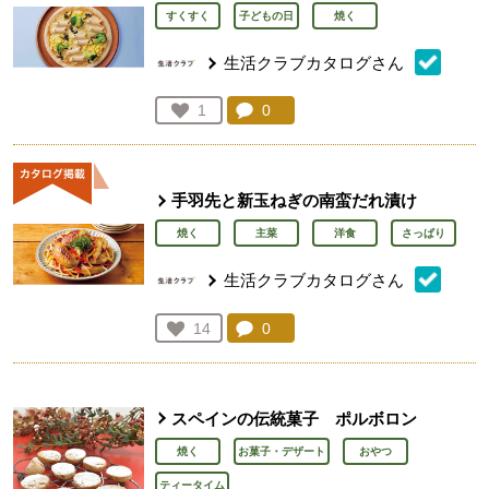
すくすく
子どもの日
焼く
生活クラブカタログさん
コメント：
0
件。コメントを見る。
お気に入り登録：
1
人が登録
手羽先と新玉ねぎの南蛮だれ漬け
焼く
主菜
洋食
さっぱり
生活クラブカタログさん
コメント：
0
件。コメントを見る。
お気に入り登録：
14
人が登録
スペインの伝統菓子 ポルボロン
焼く
お菓子・デザート
おやつ
ティータイム