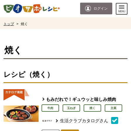
本文へジャンプする。
ページの先頭です。
ログイン
ここからサイト内共通メニューです。
サイト内共通メニューをスキップする
サイト内共通メニューここまで。
ここから現在位置です。
トップ
>
焼く
現在位置ここまで
焼く
レシピ（焼く）
もみだれで！ギュウッと味しみ焼肉
牛肉
玉ねぎ
焼く
主菜
生活クラブカタログさん