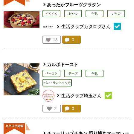
あったかフルーツグラタン
すくすく
おやつ
牛乳
いちご
生活クラブカタログさん
コメント：
0
件。コメントを見る。
お気に入り登録：
18
人が登録
カルボトースト
ベーコン
チーズ
牛乳
パン・サンドイッチ
生活クラブ埼玉さん
コメント：
0
件。コメントを見る。
お気に入り登録：
2
人が登録
チューリップチキン 照り焼きマーマレー