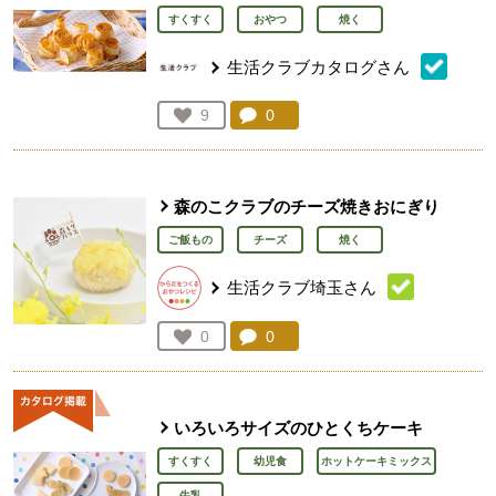
すくすく
おやつ
焼く
生活クラブカタログさん
コメント：
0
件。コメントを見る。
お気に入り登録：
9
人が登録
森のこクラブのチーズ焼きおにぎり
ご飯もの
チーズ
焼く
生活クラブ埼玉さん
コメント：
0
件。コメントを見る。
お気に入り登録：
0
人が登録
いろいろサイズのひとくちケーキ
すくすく
幼児食
ホットケーキミックス
牛乳