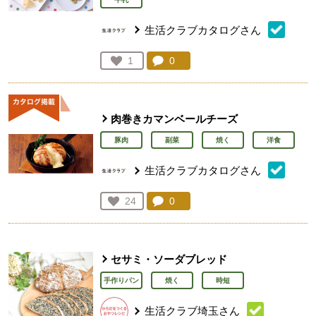
生活クラブカタログさん
コメント：
0
件。コメントを見る。
お気に入り登録：
1
人が登録
肉巻きカマンベールチーズ
豚肉
副菜
焼く
洋食
生活クラブカタログさん
コメント：
0
件。コメントを見る。
お気に入り登録：
24
人が登録
セサミ・ソーダブレッド
手作りパン
焼く
時短
生活クラブ埼玉さん