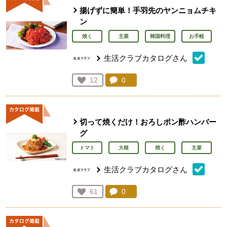
揚げずに簡単！手羽先のヤンニョムチキ
ン
焼く
主菜
韓国料理
お手軽
生活クラブカタログさん
コメント：
0
件。コメントを見る。
お気に入り登録：
12
人が登録
切って焼くだけ！おろしポン酢ハンバー
グ
トマト
大根
焼く
主菜
生活クラブカタログさん
コメント：
0
件。コメントを見る。
お気に入り登録：
61
人が登録