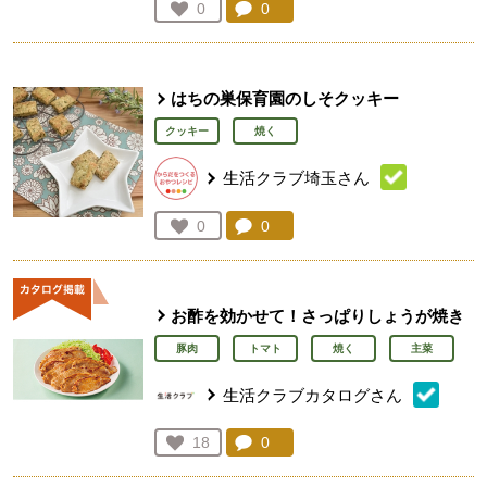
コメント：
0
件。コメントを見る。
お気に入り登録：
0
人が登録
はちの巣保育園のしそクッキー
クッキー
焼く
生活クラブ埼玉さん
コメント：
0
件。コメントを見る。
お気に入り登録：
0
人が登録
お酢を効かせて！さっぱりしょうが焼き
豚肉
トマト
焼く
主菜
生活クラブカタログさん
コメント：
0
件。コメントを見る。
お気に入り登録：
18
人が登録