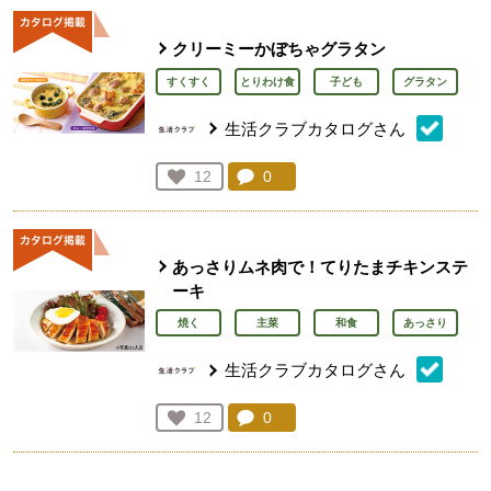
クリーミーかぼちゃグラタン
すくすく
とりわけ食
子ども
グラタン
生活クラブカタログさん
コメント：
0
件。コメントを見る。
お気に入り登録：
12
人が登録
あっさりムネ肉で！てりたまチキンステ
ーキ
焼く
主菜
和食
あっさり
生活クラブカタログさん
コメント：
0
件。コメントを見る。
お気に入り登録：
12
人が登録