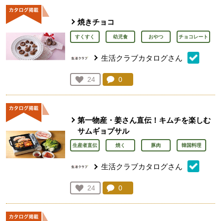
焼きチョコ
すくすく
幼児食
おやつ
チョコレート
生活クラブカタログさん
コメント：
0
件。コメントを見る。
お気に入り登録：
24
人が登録
第一物産・姜さん直伝！キムチを楽しむ
サムギョプサル
生産者直伝
焼く
豚肉
韓国料理
生活クラブカタログさん
コメント：
0
件。コメントを見る。
お気に入り登録：
24
人が登録