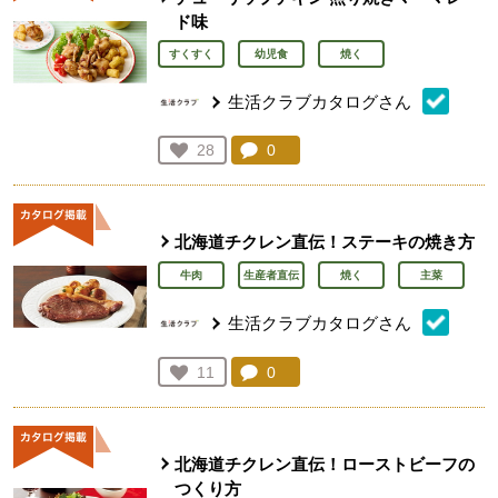
ド味
すくすく
幼児食
焼く
生活クラブカタログさん
コメント：
0
件。コメントを見る。
お気に入り登録：
28
人が登録
北海道チクレン直伝！ステーキの焼き方
牛肉
生産者直伝
焼く
主菜
生活クラブカタログさん
コメント：
0
件。コメントを見る。
お気に入り登録：
11
人が登録
北海道チクレン直伝！ローストビーフの
つくり方