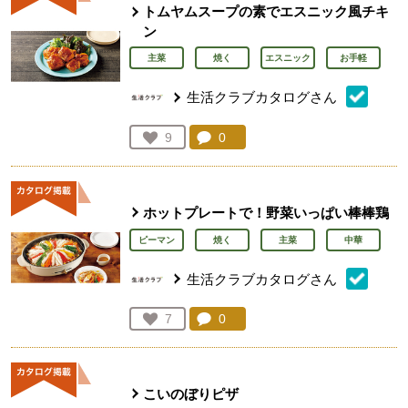
トムヤムスープの素でエスニック風チキ
ン
主菜
焼く
エスニック
お手軽
生活クラブカタログさん
コメント：
0
件。コメントを見る。
お気に入り登録：
9
人が登録
ホットプレートで！野菜いっぱい棒棒鶏
ピーマン
焼く
主菜
中華
生活クラブカタログさん
コメント：
0
件。コメントを見る。
お気に入り登録：
7
人が登録
こいのぼりピザ