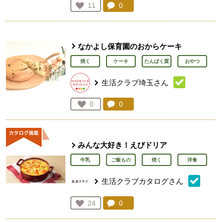
コメント：
0
件。コメントを見る。
お気に入り登録：
11
人が登録
なかよし保育園のおからケーキ
焼く
ケーキ
たんぱく質
おやつ
生活クラブ埼玉さん
コメント：
0
件。コメントを見る。
お気に入り登録：
0
人が登録
みんな大好き！えびドリア
牛乳
ご飯もの
焼く
洋食
生活クラブカタログさん
コメント：
0
件。コメントを見る。
お気に入り登録：
24
人が登録