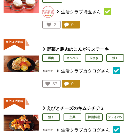
生活クラブ埼玉さん
コメント：
0
件。コメントを見る。
お気に入り登録：
2
人が登録
野菜と豚肉のこんがりステーキ
豚肉
キャベツ
玉ねぎ
焼く
生活クラブカタログさん
コメント：
0
件。コメントを見る。
お気に入り登録：
37
人が登録
えびとチーズのキムチチヂミ
焼く
主菜
韓国料理
フライパン
生活クラブカタログさん