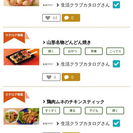
生活クラブカタログさん
コメント：
0
件。コメントを見る。
お気に入り登録：
44
人が登録
山形名物どんどん焼き
焼く
おやつ
和食
こってり
生活クラブカタログさん
コメント：
0
件。コメントを見る。
お気に入り登録：
4
人が登録
鶏肉ムネのチキンスティック
すくすく
煮る
子ども
焼く
生活クラブカタログさん