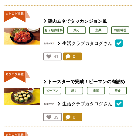
人が登録
鶏肉ムネでタッカンジョン風
おうち調味料
焼く
主菜
韓国料理
生活クラブカタログさん
コメント：
0
件。コメントを見る。
お気に入り登録：
41
人が登録
トースターで完成！ピーマンの肉詰め
ピーマン
焼く
主菜
洋食
生活クラブカタログさん
コメント：
0
件。コメントを見る。
お気に入り登録：
39
人が登録