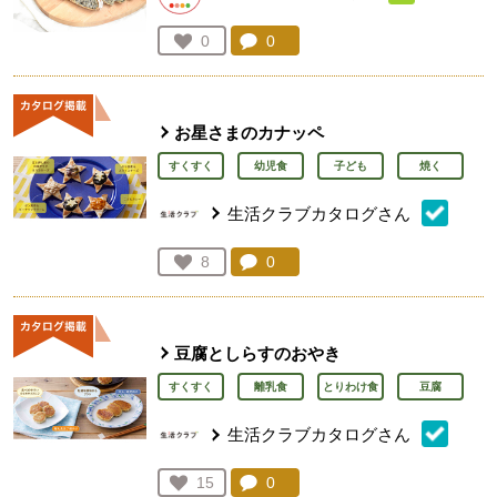
コメント：
0
件。コメントを見る。
お気に入り登録：
0
人が登録
お星さまのカナッペ
すくすく
幼児食
子ども
焼く
生活クラブカタログさん
コメント：
0
件。コメントを見る。
お気に入り登録：
8
人が登録
豆腐としらすのおやき
すくすく
離乳食
とりわけ食
豆腐
生活クラブカタログさん
コメント：
0
件。コメントを見る。
お気に入り登録：
15