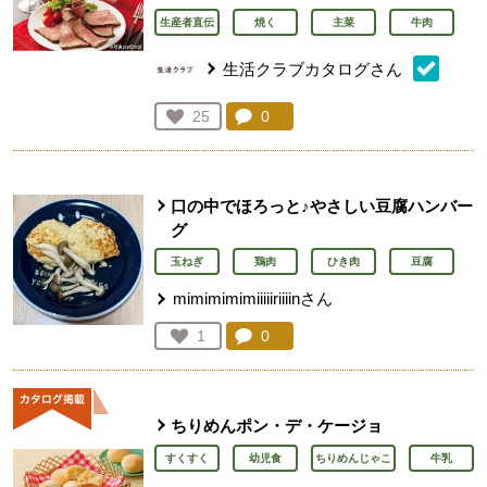
生産者直伝
焼く
主菜
牛肉
生活クラブカタログさん
コメント：
0
件。コメントを見る。
お気に入り登録：
25
人が登録
口の中でほろっと♪やさしい豆腐ハンバー
グ
玉ねぎ
鶏肉
ひき肉
豆腐
mimimimimiiiiiriiiinさん
コメント：
0
件。コメントを見る。
お気に入り登録：
1
人が登録
ちりめんポン・デ・ケージョ
すくすく
幼児食
ちりめんじゃこ
牛乳