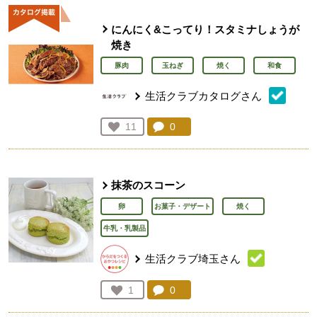
にんにく&こってり！スタミナしょうが
焼き
豚肉
玉ねぎ
焼く
和食
生活クラブカタログさん
コメント：
0
件。コメントを見る。
お気に入り登録：
11
人が登録
抹茶のスコーン
卵
お菓子・デザート
焼く
牛乳・乳製品
生活クラブ埼玉さん
コメント：
0
件。コメントを見る。
お気に入り登録：
1
人が登録