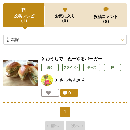
投稿レシピ
お気に入り
投稿コメント
（
）
（
）
1
0
（
）
0
投稿レシピ
おうちで ぬーやるバーガー
焼く
フライパン
チーズ
卵
さっちん
さん
コメント：
0
件。コメントを見る。
お気に入り登録：
1
人が登録
1
前へ
次へ