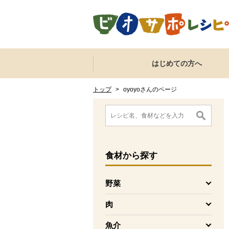
本文へジャンプする。
ページの先頭です。
ここからサイト内共通メニューです。
サイト内共通メニューをスキップする
はじめての方へ
サイト内共通メニューここまで。
ここから現在位置です。
現在位置ここまで
トップ
>
oyoyoさんのページ
ここから消費材検索メニューです。
消費材検索メニューここまで。
ここから本文です。
食材
から探す
野菜
を開く
肉
を開く
魚介