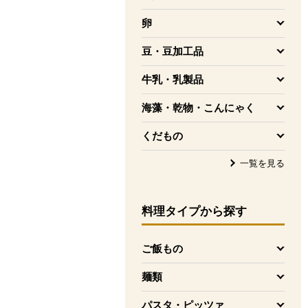
を開く
卵
を開く
豆・豆加工品
を開く
牛乳・乳製品
を開く
海藻・乾物・こんにゃく
を開く
くだもの
を開く
一覧を見る
料理タイプ
から探す
ご飯もの
を開く
麺類
を開く
パスタ・ピッツァ