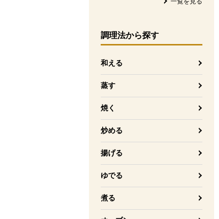
一覧を見る
調理法
から探す
和える
蒸す
焼く
炒める
揚げる
ゆでる
煮る