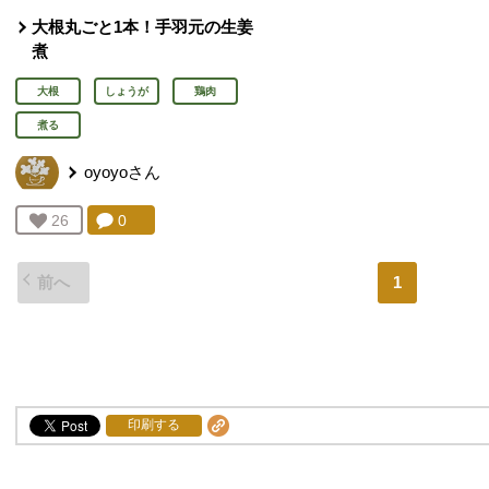
大根丸ごと1本！手羽元の生姜
煮
大根
しょうが
鶏肉
煮る
oyoyo
さん
コメント：
0
件。コメントを見る。
お気に入り登録：
26
人が登録
前へ
1
印刷する