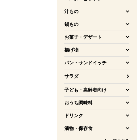
を開く
汁もの
を開く
鍋もの
を開く
お菓子・デザート
を開く
揚げ物
を開く
パン・サンドイッチ
を開く
サラダ
子ども・高齢者向け
を開く
おうち調味料
を開く
ドリンク
を開く
漬物・保存食
を開く