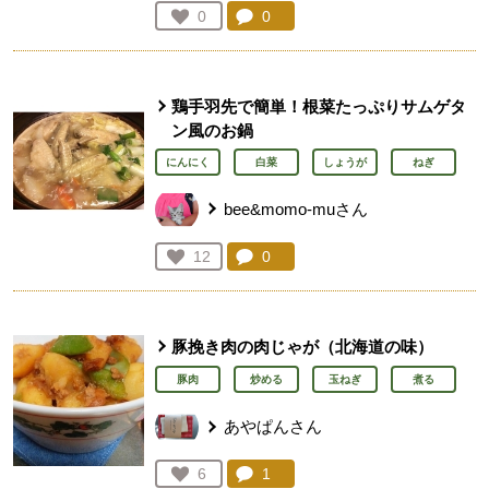
コメント：
0
件。コメントを見る。
お気に入り登録：
0
人が登録
鶏手羽先で簡単！根菜たっぷりサムゲタ
ン風のお鍋
にんにく
白菜
しょうが
ねぎ
bee&momo-muさん
コメント：
0
件。コメントを見る。
お気に入り登録：
12
人が登録
豚挽き肉の肉じゃが（北海道の味）
豚肉
炒める
玉ねぎ
煮る
あやぱんさん
コメント：
1
件。コメントを見る。
お気に入り登録：
6