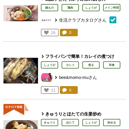
鍋もの
鶏肉
しょうが
メイン料理
生活クラブカタログさん
コメント：
0
件。コメントを見る。
お気に入り登録：
26
人が登録
フライパンで簡単！カレイの煮つけ
しょうが
カレイ
煮る
和食
bee&momo-muさん
コメント：
0
件。コメントを見る。
お気に入り登録：
11
人が登録
きゅうりとほたての生姜炒め
きゅうり
ほたて
しょうが
炒める