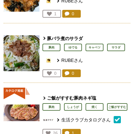
RUBEさん
コメント：
0
件。コメントを見る。
お気に入り登録：
1
人が登録
豚バラ煮のサラダ
豚肉
ゆでる
キャベツ
サラダ
RUBEさん
コメント：
0
件。コメントを見る。
お気に入り登録：
0
人が登録
ご飯がすすむ豚肉ネギ塩
豚肉
しょうが
焼く
ご飯がすすむ
生活クラブカタログさん
コメント：
1
件。コメントを見る。
お気に入り登録：
26