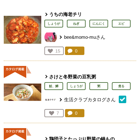
うちの海老チリ
しょうが
ねぎ
にんにく
エビ
bee&momo-muさん
コメント：
0
件。コメントを見る。
お気に入り登録：
15
人が登録
さけと冬野菜の豆乳粥
鮭、鱒
しょうが
粥
煮る
生活クラブカタログさん
コメント：
0
件。コメントを見る。
お気に入り登録：
7
人が登録
鶏団子とたっぷり野菜の鍋もの