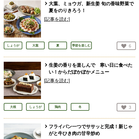
大葉、ミョウガ、新生姜 旬の香味野菜で
夏をのりきろう！
[記事を読む]
お気
6
しょうが
大葉
夏
季節を楽しむ
人が
生姜の香りを楽しんで 寒い日に食べた
い！からだぽかぽかメニュー
[記事を読む]
お気
3
大根
しょうが
鶏肉
冬
人が
フライパン一つでササッと完成！新じゃ
がと牛ひき肉の甘辛炒め