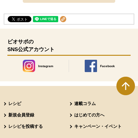
ビオサポの
SNS公式アカウント
Instagram
Facebook
別のウィンドウで開きます。
別のウィンドウで開きます
本文ここまで。
ここから共通フッターメニューです。
レシピ
連載コラム
新規会員登録
はじめての方へ
レシピを投稿する
キャンペーン・イベント