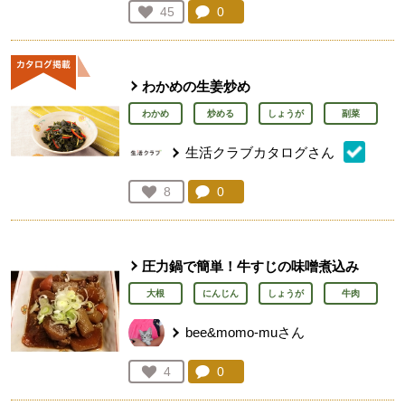
コメント：
0
件。コメントを見る。
お気に入り登録：
45
人が登録
わかめの生姜炒め
わかめ
炒める
しょうが
副菜
生活クラブカタログさん
コメント：
0
件。コメントを見る。
お気に入り登録：
8
人が登録
圧力鍋で簡単！牛すじの味噌煮込み
大根
にんじん
しょうが
牛肉
bee&momo-muさん
コメント：
0
件。コメントを見る。
お気に入り登録：
4
人が登録