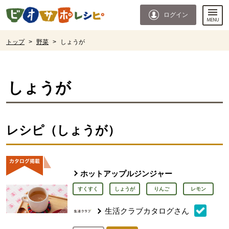
本文へジャンプする。
ページの先頭です。
ログイン
ここからサイト内共通メニューです。
サイト内共通メニューをスキップする
サイト内共通メニューここまで。
ここから現在位置です。
トップ
>
野菜
>
しょうが
現在位置ここまで
しょうが
レシピ（しょうが）
ホットアップルジンジャー
すくすく
しょうが
りんご
レモン
生活クラブカタログさん