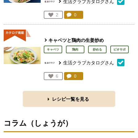
生活クラブカタログさん
コメント：
0
件。コメントを見る。
お気に入り登録：
2
人が登録
キャベツと鶏肉の生姜炒め
キャベツ
鶏肉
炒める
ビオサポ
生活クラブカタログさん
コメント：
0
件。コメントを見る。
お気に入り登録：
6
人が登録
レシピ一覧を見る
コラム（
しょうが
）