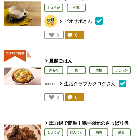
しょうが
牛乳
ビオサポさん
コメント：
0
件。コメントを見る。
お気に入り登録：
8
人が登録
夏越ごはん
丼もの
夏
大根
しょうが
生活クラブカタログさん
コメント：
0
件。コメントを見る。
お気に入り登録：
8
人が登録
圧力鍋で簡単！鶏手羽元のさっぱり煮
しょうが
にんにく
鶏肉
煮る