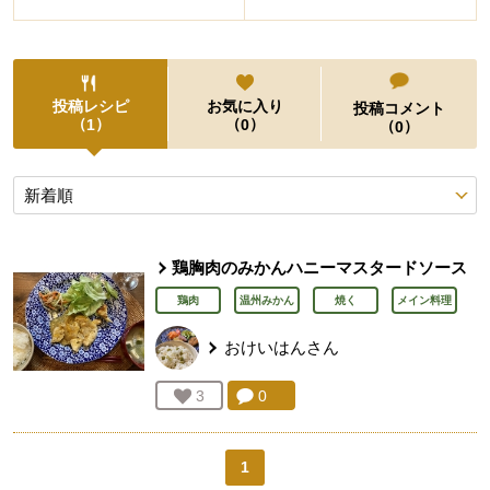
投稿レシピ
お気に入り
投稿コメント
（
）
（
）
1
0
（
）
0
投稿レシピ
鶏胸肉のみかんハニーマスタードソース
鶏肉
温州みかん
焼く
メイン料理
おけいはん
さん
コメント：
0
件。コメントを見る。
お気に入り登録：
3
人が登録
1