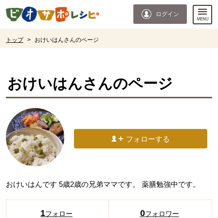
本文へジャンプする。
ページの先頭です。
ログイン
ここからサイト内共通メニューです。
サイト内共通メニューをスキップする
サイト内共通メニューここまで。
ここから現在位置です。
トップ
>
おけいはんさんのページ
現在位置ここまで
おけいはん
さんのページ
フォローする
おけいはんです 5歳2歳の兄弟ママです。 薬膳勉強中です。
1
0
フォロー
フォロワー