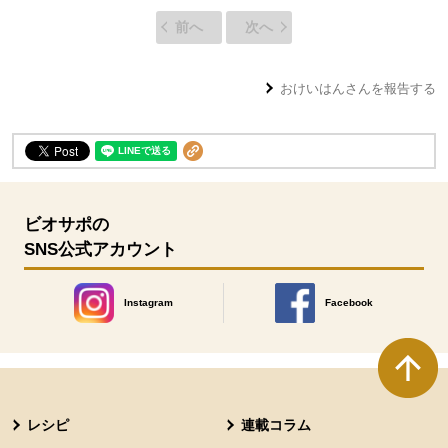
前へ
次へ
おけいはん
さんを報告する
ビオサポの
SNS公式アカウント
Instagram
Facebook
別のウィンドウで開きます。
別のウィンドウで開きます
本文ここまで。
ここから共通フッターメニューです。
レシピ
連載コラム