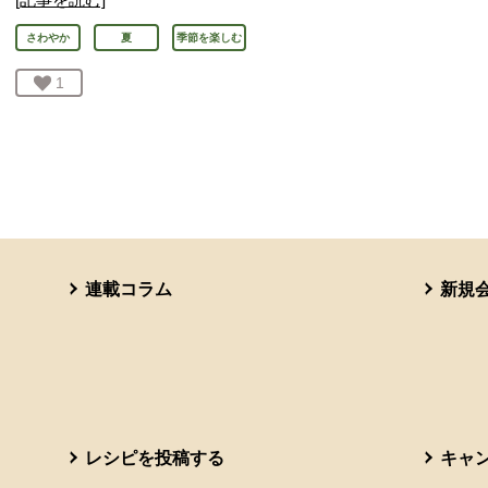
さわやか
夏
季節を楽しむ
お気に入り登録：
1
人が登録
連載コラム
新規
レシピを投稿する
キャ