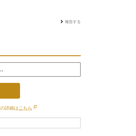
報告する
ん。
ブの詳細は
こちら
別のウィンドウで開きます。