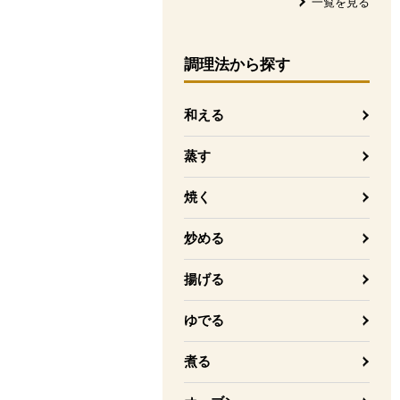
一覧を見る
調理法
から探す
和える
蒸す
焼く
炒める
揚げる
ゆでる
煮る