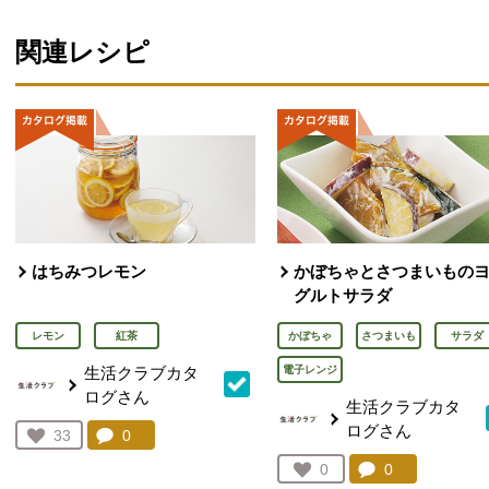
関連レシピ
はちみつレモン
かぼちゃとさつまいもの
グルトサラダ
レモン
紅茶
かぼちゃ
さつまいも
サラダ
生活クラブカタ
電子レンジ
ログさん
生活クラブカタ
ログさん
コメント：
0
件。コメントを見る。
お気に入り登録：
33
人が登録
コメント：
0
件。コメント
お気に入り登録：
0
人が登録