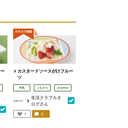
ヨー
カスタードソースがけフルー
ツ
牛乳
ごちそう
さわやか
生活クラブカタ
ログさん
コメント：
0
件。コメントを見る。
お気に入り登録：
0
人が登録
を見る。