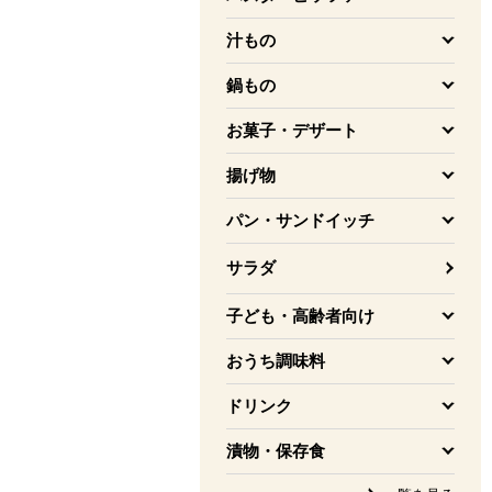
を開く
汁もの
を開く
鍋もの
を開く
お菓子・デザート
を開く
揚げ物
を開く
パン・サンドイッチ
を開く
サラダ
子ども・高齢者向け
を開く
おうち調味料
を開く
ドリンク
を開く
漬物・保存食
を開く