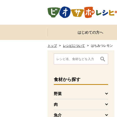
本文へジャンプする。
ページの先頭です。
ここからサイト内共通メニューです。
サイト内共通メニューをスキップする
はじめての方へ
サイト内共通メニューここまで。
ここから現在位置です。
現在位置ここまで
トップ
>
レシピについて
>
はちみつレモン
ここから消費材検索メニューです。
消費材検索メニューここまで。
ここから本文です。
食材
から探す
野菜
を開く
肉
を開く
魚介