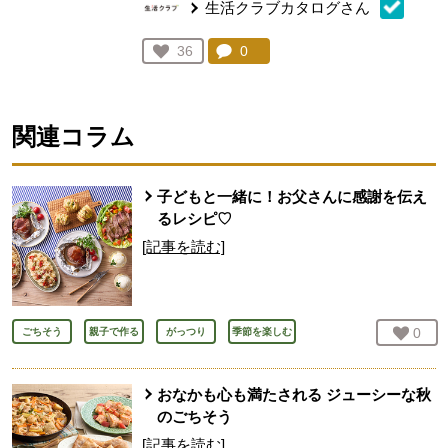
生活クラブカタログさん
コメント：
0
件。コメントを見る。
お気に入り登録：
36
人が登録
関連コラム
子どもと一緒に！お父さんに感謝を伝え
るレシピ♡
[記事を読む]
お気
0
人
ごちそう
親子で作る
がっつり
季節を楽しむ
おなかも心も満たされる ジューシーな秋
のごちそう
[記事を読む]