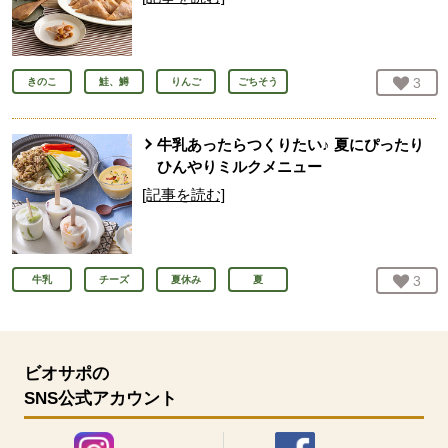
お気
3
人
きのこ
鮭、鱒
りんご
ごちそう
牛乳あったらつくりたい♪ 夏にぴったり
ひんやりミルクメニュー
[記事を読む]
お気
3
人
牛乳
チーズ
夏休み
夏
ビオサポの
SNS公式アカウント