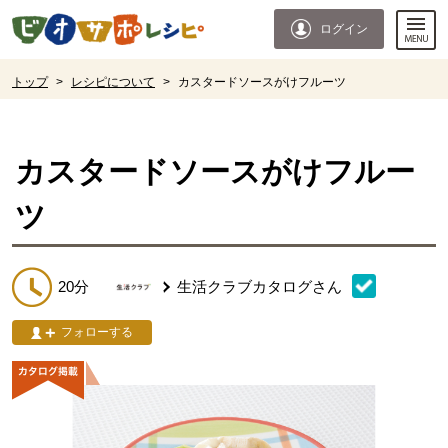
本文へジャンプする。
ページの先頭です。
ログイン
ここからサイト内共通メニューです。
サイト内共通メニューをスキップする
サイト内共通メニューここまで。
ここから現在位置です。
トップ
>
レシピについて
>
カスタードソースがけフルーツ
現在位置ここまで
カスタードソースがけフルー
ツ
20分
生活クラブカタログ
さん
フォローする