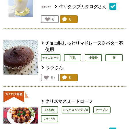
生活クラブカタログさん
コメント：
0
件。コメントを見る。
お気に入り登録：
6
人が登録
チョコ味しっとりマドレーヌ※バター不
使用
チョコレート
牛乳
小麦粉
卵
ララさん
コメント：
0
件。コメントを見る。
お気に入り登録：
67
人が登録
クリスマスミートローフ
ひき肉
ミックスベジタブル
オーブン
ごちそう