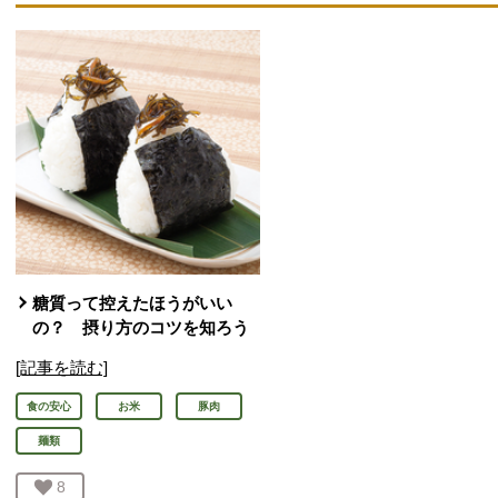
糖質って控えたほうがいい
の？ 摂り方のコツを知ろう
[記事を読む]
食の安心
お米
豚肉
麺類
お気に入り登録：
8
人が登録