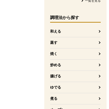
一覧を見る
調理法
から探す
和える
蒸す
焼く
炒める
揚げる
ゆでる
煮る