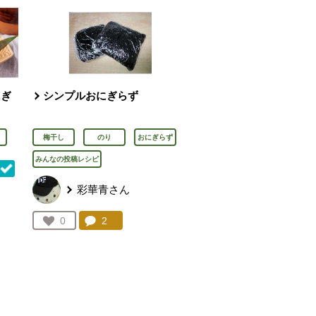
にぎ
シンプルおにぎらず
梅干し
のり
おにぎらず
みんなの投稿レシピ
彩華青さん
を見る。
コメント：
2
件。コメントを見る。
お気に入り登録：
0
人が登録