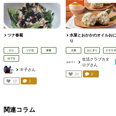
ツナ春菊
水菜とおかかのオイルお
り
のり
ツナ缶
春菊
水菜
おにぎり
ビオサポ
ゆでる
生活クラブカタ
ログさん
Ｒ子さん
コメント：
0
件。コメント
お気に入り登録：
20
人が登録
コメント：
1
件。コメントを見る。
お気に入り登録：
10
人が登録
関連コラム