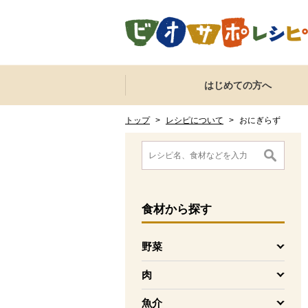
本文へジャンプする。
ページの先頭です。
ここからサイト内共通メニューです。
サイト内共通メニューをスキップする
はじめての方へ
サイト内共通メニューここまで。
ここから現在位置です。
現在位置ここまで
トップ
>
レシピについて
>
おにぎらず
ここから消費材検索メニューです。
消費材検索メニューここまで。
ここから本文です。
食材
から探す
野菜
を開く
肉
を開く
魚介