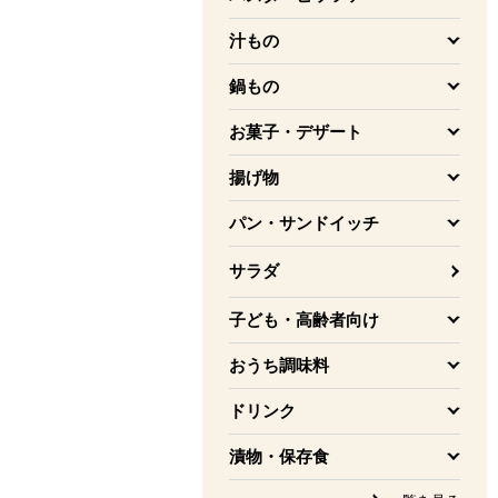
を開く
汁もの
を開く
鍋もの
を開く
お菓子・デザート
を開く
揚げ物
を開く
パン・サンドイッチ
を開く
サラダ
子ども・高齢者向け
を開く
おうち調味料
を開く
ドリンク
を開く
漬物・保存食
を開く