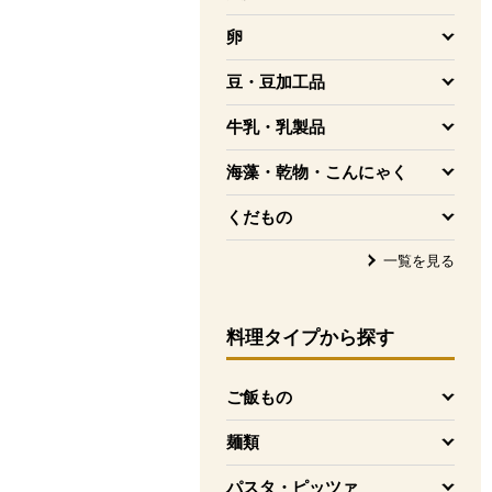
を開く
卵
を開く
豆・豆加工品
を開く
牛乳・乳製品
を開く
海藻・乾物・こんにゃく
を開く
くだもの
を開く
一覧を見る
料理タイプ
から探す
ご飯もの
を開く
麺類
を開く
パスタ・ピッツァ