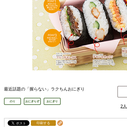
最近話題の「握らない」ラクちんおにぎり
のり
おにぎらず
おにぎり
2
人
印刷する