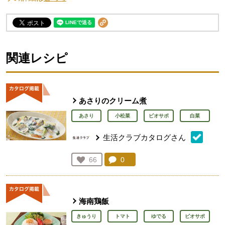
関連レシピ
あさりのクリーム煮
あさり
小松菜
ビオサポ
白菜
生活クラブカタログさん
コメント：
0
件。コメントを見る。
お気に入り登録：
66
人が登録
海南鶏飯
きゅうり
トマト
ゆでる
ビオサポ