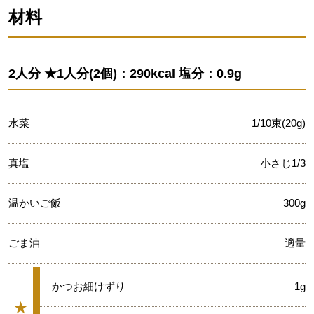
材料
2人分 ★1人分(2個)：290kcal 塩分：0.9g
水菜
1/10束(20g)
真塩
小さじ1/3
温かいご飯
300g
ごま油
適量
★
かつお細けずり
1g
★