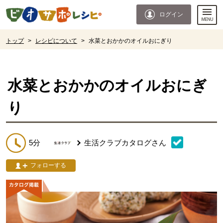
本文へジャンプする。
ページの先頭です。
ログイン
ここからサイト内共通メニューです。
サイト内共通メニューをスキップする
サイト内共通メニューここまで。
ここから現在位置です。
トップ
>
レシピについて
>
水菜とおかかのオイルおにぎり
現在位置ここまで
水菜とおかかのオイルおにぎ
り
5分
生活クラブカタログ
さん
フォローする