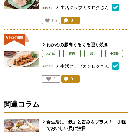
生活クラブカタログさん
コメント：
0
件。コメントを見る。
お気に入り登録：
66
人が登録
わかめの豚肉くるくる照り焼き
わかめ
豚肉
焼く
小麦粉
生活クラブカタログさん
コメント：
0
件。コメントを見る。
お気に入り登録：
9
人が登録
関連コラム
食生活に「鉄」と旨みをプラス！ 手軽
でおいしい貝に注目