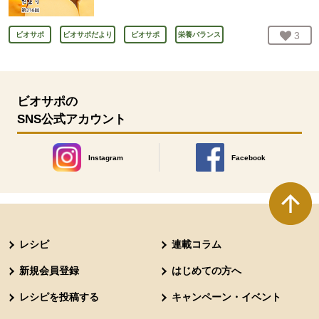
お気
3
人
ビオサポ
ビオサポだより
ビオサポ
栄養バランス
ビオサポの
SNS公式アカウント
Instagram
Facebook
別のウィンドウで開きます。
別のウィンドウで開きます
本文ここまで。
ここから共通フッターメニューです。
レシピ
連載コラム
新規会員登録
はじめての方へ
レシピを投稿する
キャンペーン・イベント