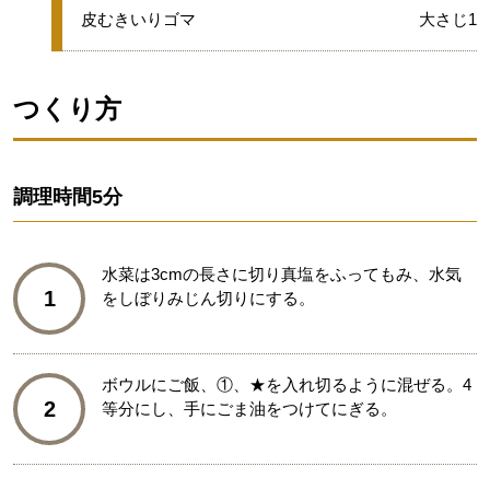
グループ
★
皮むきいりゴマ
大さじ1
つくり方
調理時間
5分
水菜は3cmの長さに切り真塩をふってもみ、水気
1
をしぼりみじん切りにする。
ボウルにご飯、①、★を入れ切るように混ぜる。4
2
等分にし、手にごま油をつけてにぎる。