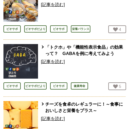
[記事を読む]
お気
4
人
ビオサポ
ビオサポだより
ビオサポ
栄養バランス
「トクホ」や「機能性表示食品」の効果
って？ GABAを例に考えてみよう
[記事を読む]
お気
5
人
ビオサポ
ビオサポだより
ビオサポ
健康寿命
チーズを食卓のレギュラーに！～食事に
おいしさと栄養をプラス～
[記事を読む]