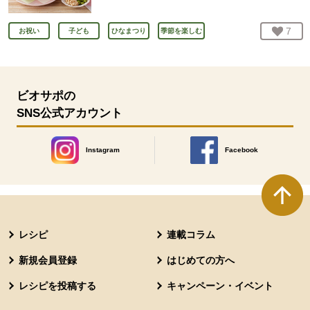
お気
7
人
お祝い
子ども
ひなまつり
季節を楽しむ
ビオサポの
SNS公式アカウント
Instagram
Facebook
別のウィンドウで開きます。
別のウィンドウで開きます
本文ここまで。
ここから共通フッターメニューです。
レシピ
連載コラム
新規会員登録
はじめての方へ
レシピを投稿する
キャンペーン・イベント