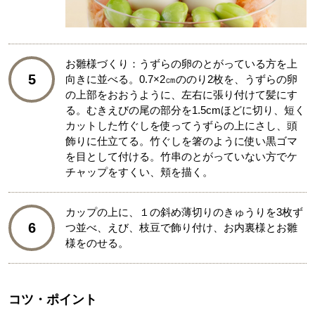
お雛様づくり：うずらの卵のとがっている方を上
5
向きに並べる。0.7×2㎝ののり2枚を、うずらの卵
の上部をおおうように、左右に張り付けて髪にす
る。むきえびの尾の部分を1.5cmほどに切り、短く
カットした竹ぐしを使ってうずらの上にさし、頭
飾りに仕立てる。竹ぐしを箸のように使い黒ゴマ
を目として付ける。竹串のとがっていない方でケ
チャップをすくい、頬を描く。
カップの上に、１の斜め薄切りのきゅうりを3枚ず
6
つ並べ、えび、枝豆で飾り付け、お内裏様とお雛
様をのせる。
コツ・ポイント