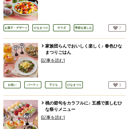
お気
7
人
お菓子・デザート
ひなまつり
サラダ
季節を楽しむ
家族団らんでおいしく楽しく♪ 春色ひな
まつりごはん
[記事を読む]
お気
3
人
お祝い
パーティ
子ども
ひなまつり
桃の節句をカラフルに♪ 五感で楽しむひ
な祭りメニュー
[記事を読む]