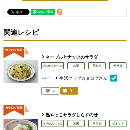
関連レシピ
ネーブルとナッツのサラダ
その他くだもの
水菜
玉ねぎ
サラダ
生活クラブカタログさん
コメント：
0
件。コメントを見る。
お気に入り登録：
4
人が登録
温やっこサラダしらすのせ
ちりめんじゃこ
豆腐
サラダ
ビオサポ