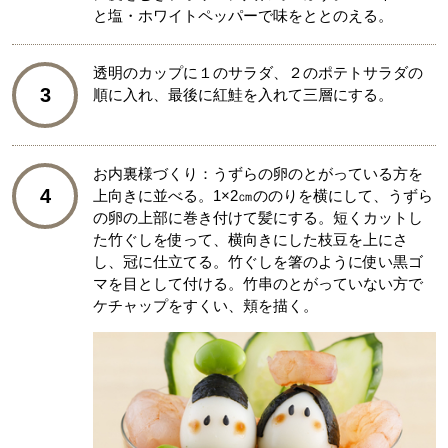
と塩・ホワイトペッパーで味をととのえる。
透明のカップに１のサラダ、２のポテトサラダの
3
順に入れ、最後に紅鮭を入れて三層にする。
お内裏様づくり：うずらの卵のとがっている方を
4
上向きに並べる。1×2㎝ののりを横にして、うずら
の卵の上部に巻き付けて髪にする。短くカットし
た竹ぐしを使って、横向きにした枝豆を上にさ
し、冠に仕立てる。竹ぐしを箸のように使い黒ゴ
マを目として付ける。竹串のとがっていない方で
ケチャップをすくい、頬を描く。