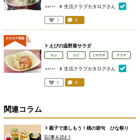
生活クラブカタログさん
コメント：
0
件。コメントを見る。
お気に入り登録：
3
人が登録
えびの温野菜サラダ
かぶ
エビ
ビオサポ
サラダ
生活クラブカタログさん
コメント：
0
件。コメントを見る。
お気に入り登録：
4
人が登録
関連コラム
親子で楽しもう！桃の節句 ひな祭り
[記事を読む]