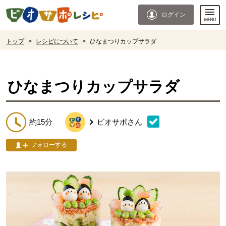
本文へジャンプする。
ページの先頭です。
ログイン
ここからサイト内共通メニューです。
サイト内共通メニューをスキップする
サイト内共通メニューここまで。
ここから現在位置です。
トップ
>
レシピについて
>
ひなまつりカップサラダ
現在位置ここまで
ひなまつりカップサラダ
約15分
ビオサポ
さん
フォローする