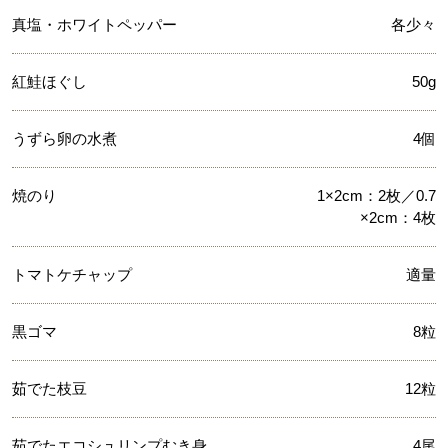
真塩・ホワイトペッパー
各少々
紅鮭ほぐし
50g
うずら卵の水煮
4個
焼のり
1×2cm：2枚／0.7
×2cm：4枚
トマトケチャップ
適量
黒ゴマ
8粒
茹でた枝豆
12粒
茹でたエコシュリンプむき身
4尾