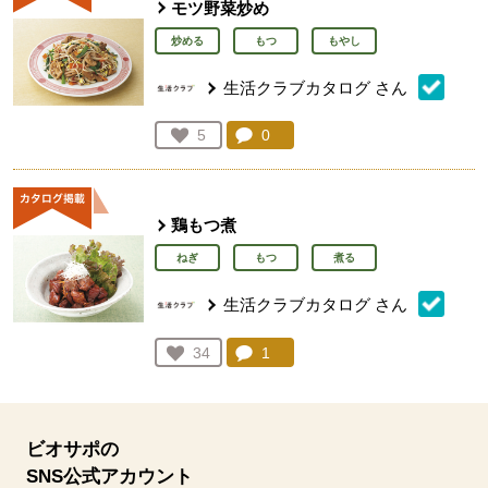
モツ野菜炒め
炒める
もつ
もやし
生活クラブカタログ
さん
コメント：
0
件。コメントを見る。
お気に入り登録：
5
人が登録
鶏もつ煮
ねぎ
もつ
煮る
生活クラブカタログ
さん
コメント：
1
件。コメントを見る。
お気に入り登録：
34
人が登録
ビオサポの
SNS公式アカウント