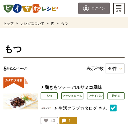
本文へジャンプする。
ページの先頭です。
ログイン
ここからサイト内共通メニューです。
サイト内共通メニューをスキップする
サイト内共通メニューここまで。
ここから現在位置です。
トップ
>
レシピについて
>
肉
>
もつ
現在位置ここまで
もつ
5
表示件数
件(1/1ページ)
鶏きもソテー バルサミコ風味
もつ
マッシュルーム
フライパン
炒める
生活クラブカタログ
さん
コメント：
1
件。コメントを見る。
お気に入り登録：
43
人が登録