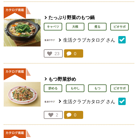
たっぷり野菜のもつ鍋
キャベツ
大根
煮る
ビオサポ
生活クラブカタログ
さん
コメント：
0
件。コメントを見る。
お気に入り登録：
23
人が登録
もつ野菜炒め
炒める
もやし
もつ
ビオサポ
生活クラブカタログ
さん
コメント：
0
件。コメントを見る。
お気に入り登録：
2
人が登録