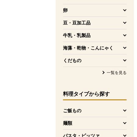
を開く
卵
を開く
豆・豆加工品
を開く
牛乳・乳製品
を開く
海藻・乾物・こんにゃく
を開く
くだもの
を開く
一覧を見る
料理タイプ
から探す
ご飯もの
を開く
麺類
を開く
パスタ・ピッツァ