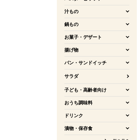
を開く
汁もの
を開く
鍋もの
を開く
お菓子・デザート
を開く
揚げ物
を開く
パン・サンドイッチ
を開く
サラダ
子ども・高齢者向け
を開く
おうち調味料
を開く
ドリンク
を開く
漬物・保存食
を開く