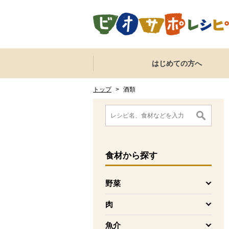
本文へジャンプする。
ページの先頭です。
ここからサイト内共通メニューです。
サイト内共通メニューをスキップする
はじめての方へ
サイト内共通メニューここまで。
ここから現在位置です。
現在位置ここまで
トップ
>
酒類
ここから消費材検索メニューです。
消費材検索メニューここまで。
ここから本文です。
食材
から探す
野菜
を開く
肉
を開く
魚介