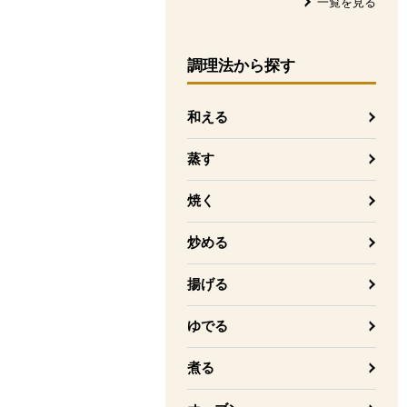
一覧を見る
調理法
から探す
和える
蒸す
焼く
炒める
揚げる
ゆでる
煮る