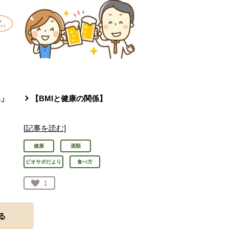
み」
【BMIと健康の関係】
[記事を読む]
健康
酒類
ビオサポだより
食べ方
お気に入り登録：
1
人が登録
る