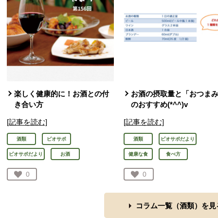
楽しく健康的に！お酒との付
お酒の摂取量と「おつま
き合い方
のおすすめ(*^^)v
[記事を読む]
[記事を読む]
酒類
ビオサポ
酒類
ビオサポだより
ビオサポだより
お酒
健康な食
食べ方
お気に入り登録：
0
お気に入り登録：
0
人が登録
人が登録
コラム一覧（
酒類
）を見