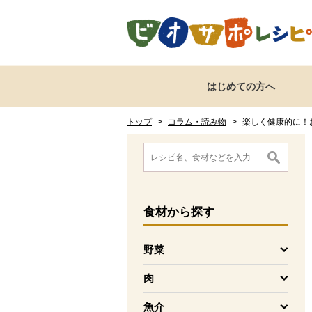
本文へジャンプする。
ページの先頭です。
ここからサイト内共通メニューです。
サイト内共通メニューをスキップする
はじめての方へ
サイト内共通メニューここまで。
ここから現在位置です。
現在位置ここまで
トップ
>
コラム・読み物
>
楽しく健康的に！
ここから消費材検索メニューです。
消費材検索メニューここまで。
ここから本文です。
食材
から探す
野菜
を開く
肉
を開く
魚介