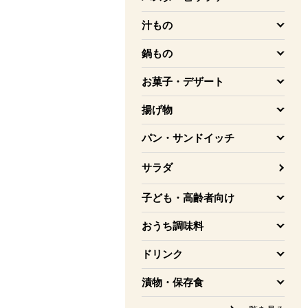
を開く
汁もの
を開く
鍋もの
を開く
お菓子・デザート
を開く
揚げ物
を開く
パン・サンドイッチ
を開く
サラダ
子ども・高齢者向け
を開く
おうち調味料
を開く
ドリンク
を開く
漬物・保存食
を開く