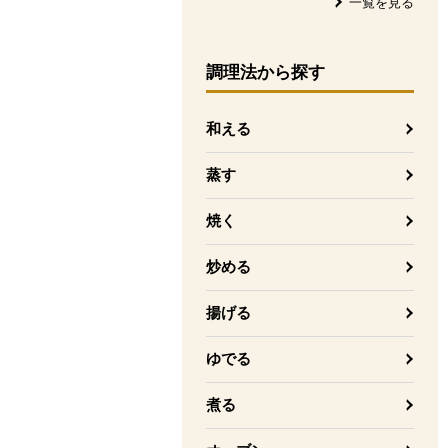
一覧を見る
調理法
から探す
和える
蒸す
焼く
炒める
揚げる
ゆでる
煮る