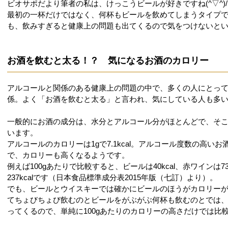
ビオサポだより筆者の私は、けっこうビールが好きですね(^▽^)
最初の一杯だけではなく、何杯もビールを飲めてしまうタイプ
も、飲みすぎると健康上の問題も出てくるので気をつけないと
お酒を飲むと太る！？ 気になるお酒のカロリー
アルコールと関係のある健康上の問題の中で、多くの人にとっ
係。よく「お酒を飲むと太る」と言われ、気にしている人も多
一般的にお酒の成分は、水分とアルコール分がほとんどで、そ
います。
アルコールのカロリーは1gで7.1kcal。アルコール度数の高い
で、カロリーも高くなるようです。
例えば100gあたりで比較すると、ビールは40kcal、赤ワインは73k
237kcalです（日本食品標準成分表2015年版（七訂）より）。
でも、ビールとウイスキーでは確かにビールのほうがカロリー
てちょびちょび飲むのとビールをがぶがぶ何杯も飲むのとでは
ってくるので、単純に100gあたりのカロリーの高さだけでは比