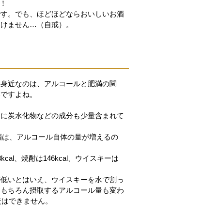
/！
です。でも、ほどほどならおいしいお酒
いけません…（自戒）。
て身近なのは、アルコールと肥満の関
いですよね。
こに炭水化物などの成分も少量含まれて
お酒は、アルコール自体の量が増えるの
cal、焼酎は146kcal、ウイスキーは
が低いとはいえ、ウイスキーを水で割っ
、もちろん摂取するアルコール量も変わ
較はできません。