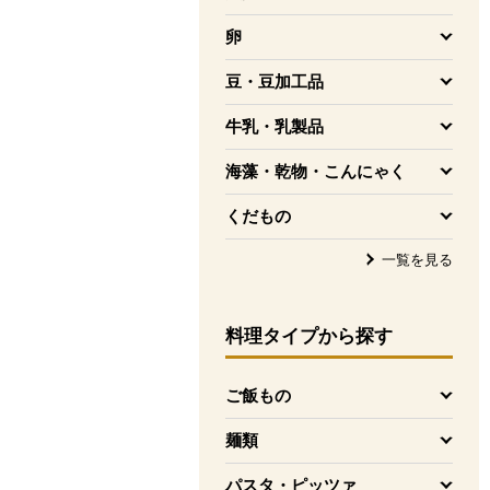
を開く
卵
を開く
豆・豆加工品
を開く
牛乳・乳製品
を開く
海藻・乾物・こんにゃく
を開く
くだもの
を開く
一覧を見る
料理タイプ
から探す
ご飯もの
を開く
麺類
を開く
パスタ・ピッツァ