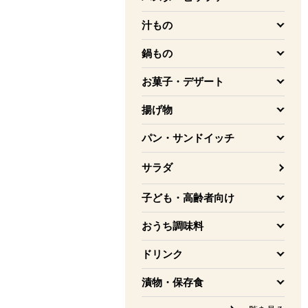
を開く
汁もの
を開く
鍋もの
を開く
お菓子・デザート
を開く
揚げ物
を開く
パン・サンドイッチ
を開く
サラダ
子ども・高齢者向け
を開く
おうち調味料
を開く
ドリンク
を開く
漬物・保存食
を開く