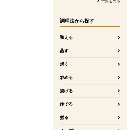
一覧を見る
調理法
から探す
和える
蒸す
焼く
炒める
揚げる
ゆでる
煮る