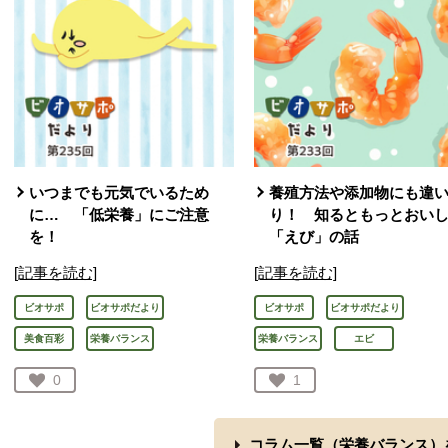
いつまでも元気でいるため
養殖方法や添加物にも違
に… 「低栄養」にご注意
り！ 知るともっとおい
を！
「えび」の話
[記事を読む]
[記事を読む]
ビオサポ
ビオサポだより
ビオサポ
ビオサポだより
美食百彩
栄養バランス
栄養バランス
エビ
お気に入り登録：
0
お気に入り登録：
1
人が登録
人が登録
コラム一覧（
栄養バランス
）