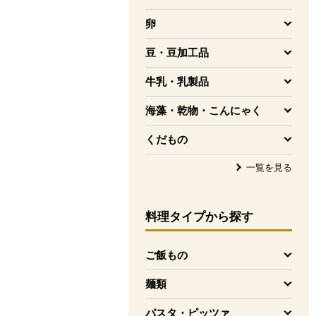
を開く
卵
を開く
豆・豆加工品
を開く
牛乳・乳製品
を開く
海藻・乾物・こんにゃく
を開く
くだもの
を開く
一覧を見る
料理タイプ
から探す
ご飯もの
を開く
麺類
を開く
パスタ・ピッツァ