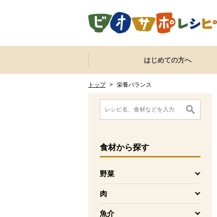
本文へジャンプする。
ページの先頭です。
ここからサイト内共通メニューです。
サイト内共通メニューをスキップする
はじめての方へ
サイト内共通メニューここまで。
ここから現在位置です。
現在位置ここまで
トップ
>
栄養バランス
ここから消費材検索メニューです。
消費材検索メニューここまで。
ここから本文です。
食材
から探す
野菜
を開く
肉
を開く
魚介