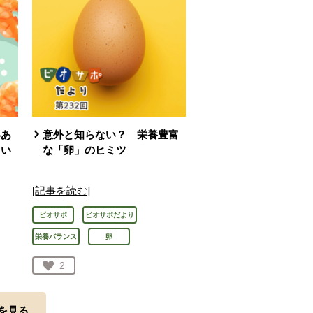
いあ
意外と知らない？ 栄養豊富
しい
な「卵」のヒミツ
[記事を読む]
ビオサポ
ビオサポだより
栄養バランス
卵
お気に入り登録：
2
人が登録
を見る