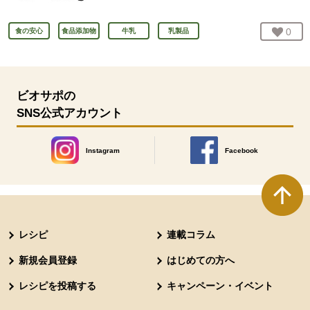
お気
0
人
食の安心
食品添加物
牛乳
乳製品
ビオサポの
SNS公式アカウント
Instagram
Facebook
別のウィンドウで開きます。
別のウィンドウで開きます
本文ここまで。
ここから共通フッターメニューです。
レシピ
連載コラム
新規会員登録
はじめての方へ
レシピを投稿する
キャンペーン・イベント