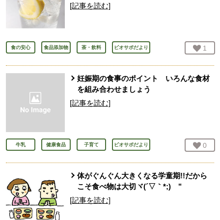
[記事を読む]
お気
1
人
食の安心
食品添加物
茶・飲料
ビオサポだより
妊娠期の食事のポイント いろんな食材
を組み合わせましょう
[記事を読む]
お気
0
人
牛乳
健康食品
子育て
ビオサポだより
体がぐんぐん大きくなる学童期!!だから
こそ食べ物は大切ヾ(´▽｀*;)ゝ"
[記事を読む]