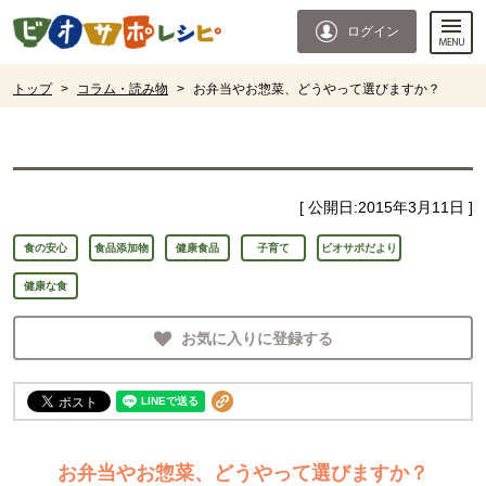
本文へジャンプする。
ページの先頭です。
ログイン
ここからサイト内共通メニューです。
サイト内共通メニューをスキップする
サイト内共通メニューここまで。
ここから現在位置です。
トップ
>
コラム・読み物
>
お弁当やお惣菜、どうやって選びますか？
現在位置ここまで
[ 公開日:
2015年3月11日
]
食の安心
食品添加物
健康食品
子育て
ビオサポだより
健康な食
お気に入りに登録する
お弁当やお惣菜、どうやって選びますか？