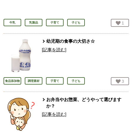
お気
1
人
牛乳
乳製品
子育て
子ども
幼児期の食事の大切さ☆
[記事を読む]
お気
3
人
食品添加物
調理素材
子育て
子ども
お弁当やお惣菜、どうやって選びます
か？
[記事を読む]