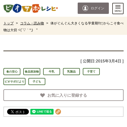
本文へジャンプする。
ページの先頭です。
ログイン
ここからサイト内共通メニューです。
サイト内共通メニューをスキップする
サイト内共通メニューここまで。
ここから現在位置です。
トップ
>
コラム・読み物
>
体がぐんぐん大きくなる学童期!!だからこそ食べ
物は大切ヾ(´▽｀*;)ゝ"
現在位置ここまで
[ 公開日:
2015年3月4日
]
食の安心
食品添加物
牛乳
乳製品
子育て
ビオサポだより
子ども
お気に入りに登録する