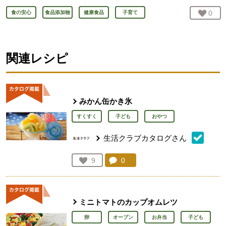
お気
0
人
食の安心
食品添加物
健康食品
子育て
関連レシピ
みかん缶かき氷
すくすく
子ども
おやつ
生活クラブカタログさん
コメント：
0
件。コメントを見る。
お気に入り登録：
9
人が登録
ミニトマトのカップオムレツ
卵
オーブン
お弁当
子ども