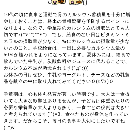
10代の頃に食事と運動で骨のカルシウム蓄積量を十分に増
やしておくことは、将来の骨粗鬆症を予防するポイントに
なります。なので、学童期のカルシウムの摂取はとても大
切です♪(^∇^*)*^∇^) でも、給食のない日はビタミン・ミ
ネラルの摂取量が少なく、特にカルシウムの摂取量が少な
いとのこと。学校給食は、一日に必要なカルシウム量の
50％が賄われるようになっています。夏休みには、給食で
飲んでいた牛乳が、炭酸飲料やジュースに代わることで、
カルシウム不足が懸念されます(ﾟдﾟ;)))
お休みの日はぜひ、牛乳やヨーグルト、チーズなどの乳製
品を献立の中に取り入れてみてくださいＯ(≧∇≦)Ｏ
学童期は、心も体も発育が著しい時期です。大人は一食抜
いても大きな影響はありませんが、子どもは体重あたりの
必要な栄養量が大人よりも多く、一食ごとの役割は大きい
と考えられています(´`)=3。食べたものが身体を作ってい
きます。だからこそ、毎日の食事を大切にしたいですね
(^^)v