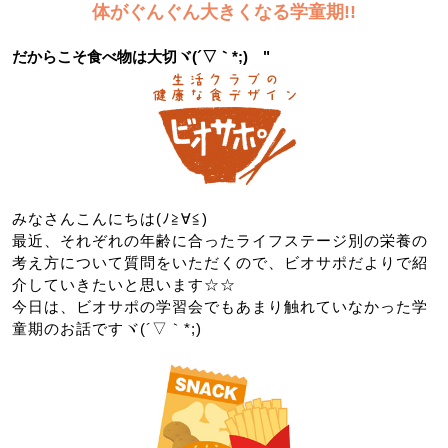
体がぐんぐん大きくなる学童期!!
だからこそ食べ物は大切ヾ(´▽｀*;)ゝ"
みなさんこんにちは(ﾉ≧∀≦)
最近、それぞれの年齢に合ったライフステージ別の栄養の
考え方について質問をいただくので、ビオサポだよりで紹
介していきたいと思います☆☆
今日は、ビオサポの学習会でもあまり触れていなかった学
童期のお話ですヾ(´▽｀*;)ゝ