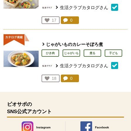
生活クラブカタログさん
コメント：
0
件。コメントを見る。
お気に入り登録：
17
人が登録
じゃがいものカレーそぼろ煮
ひき肉
じゃがいも
煮る
子ども
生活クラブカタログさん
コメント：
0
件。コメントを見る。
お気に入り登録：
18
人が登録
ビオサポの
SNS公式アカウント
Instagram
Facebook
別のウィンドウで開きます。
別のウィンドウで開きます