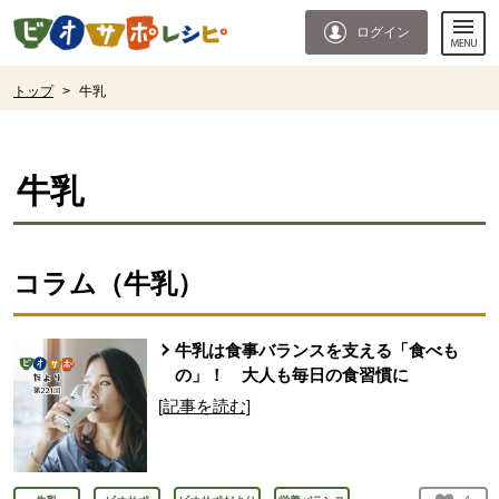
本文へジャンプする。
ページの先頭です。
ログイン
ここからサイト内共通メニューです。
サイト内共通メニューをスキップする
サイト内共通メニューここまで。
ここから現在位置です。
トップ
>
牛乳
現在位置ここまで
牛乳
コラム（
牛乳
）
牛乳は食事バランスを支える「食べも
の」！ 大人も毎日の食習慣に
[記事を読む]