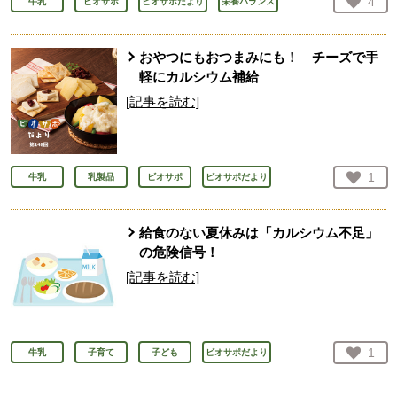
お気
4
牛乳
ビオサポ
ビオサポだより
栄養バランス
人が
おやつにもおつまみにも！ チーズで手
軽にカルシウム補給
[記事を読む]
お気
1
牛乳
乳製品
ビオサポ
ビオサポだより
人が
給食のない夏休みは「カルシウム不足」
の危険信号！
[記事を読む]
お気
1
牛乳
子育て
子ども
ビオサポだより
人が