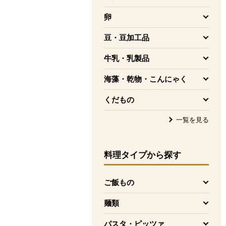
を開く
卵
を開く
豆・豆加工品
を開く
牛乳・乳製品
を開く
海藻・乾物・こんにゃく
を開く
くだもの
を開く
一覧を見る
料理タイプ
から探す
ご飯もの
を開く
麺類
を開く
パスタ・ピッツァ