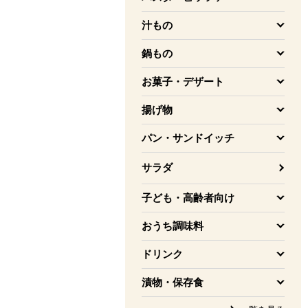
を開く
汁もの
を開く
鍋もの
を開く
お菓子・デザート
を開く
揚げ物
を開く
パン・サンドイッチ
を開く
サラダ
子ども・高齢者向け
を開く
おうち調味料
を開く
ドリンク
を開く
漬物・保存食
を開く