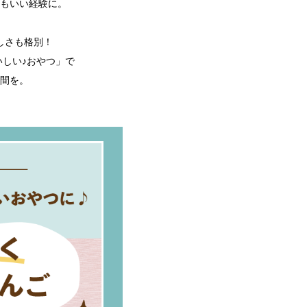
もいい経験に。
しさも格別！
しい♪おやつ」で
間を。