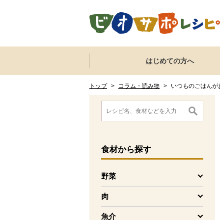
本文へジャンプする。
ページの先頭です。
ここからサイト内共通メニューです。
サイト内共通メニューをスキップする
はじめての方へ
サイト内共通メニューここまで。
ここから現在位置です。
現在位置ここまで
トップ
>
コラム・読み物
>
いつものごはんが
ここから消費材検索メニューです。
消費材検索メニューここまで。
ここから本文です。
食材
から探す
野菜
を開く
肉
を開く
魚介