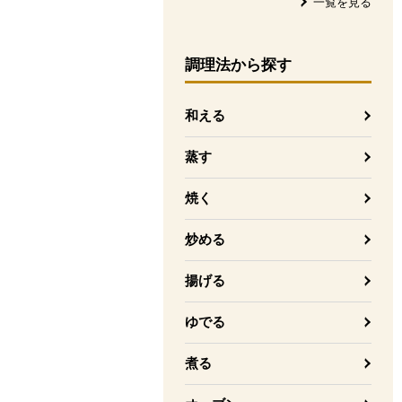
一覧を見る
調理法
から探す
和える
蒸す
焼く
炒める
揚げる
ゆでる
煮る