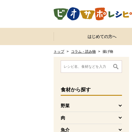
本文へジャンプする。
ページの先頭です。
ここからサイト内共通メニューです。
サイト内共通メニューをスキップする
はじめての方へ
サイト内共通メニューここまで。
ここから現在位置です。
現在位置ここまで
トップ
>
コラム・読み物
>
揚げ物
ここから消費材検索メニューです。
消費材検索メニューここまで。
ここから本文です。
食材
から探す
野菜
を開く
肉
を開く
魚介