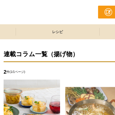
レシピ
連載コラム一覧（
揚げ物
）
2
件(
1
/
1
ページ)