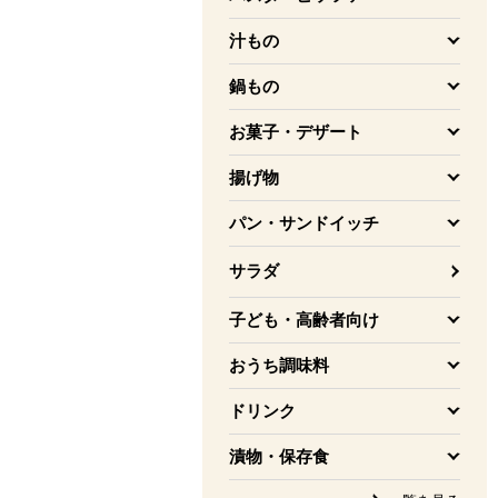
を開く
汁もの
を開く
鍋もの
を開く
お菓子・デザート
を開く
揚げ物
を開く
パン・サンドイッチ
を開く
サラダ
子ども・高齢者向け
を開く
おうち調味料
を開く
ドリンク
を開く
漬物・保存食
を開く