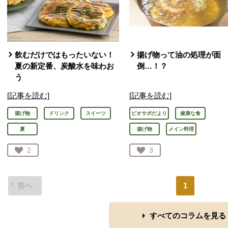
飲むだけではもったいない！
揚げ物って油の処理が面
夏の新定番、炭酸水を味わお
倒…！？
う
[記事を読む]
[記事を読む]
揚げ物
ドリンク
スイーツ
ビオサポだより
健康な食
夏
揚げ物
メイン料理
お気に入り登録：
2
お気に入り登録：
3
人が登録
人が登録
前へ
1
すべてのコラムを見る