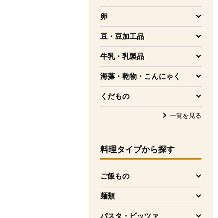
を開く
卵
を開く
豆・豆加工品
を開く
牛乳・乳製品
を開く
海藻・乾物・こんにゃく
を開く
くだもの
を開く
一覧を見る
料理タイプ
から探す
ご飯もの
を開く
麺類
を開く
パスタ・ピッツァ