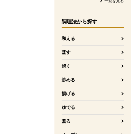
一覧を見る
調理法
から探す
和える
蒸す
焼く
炒める
揚げる
ゆでる
煮る