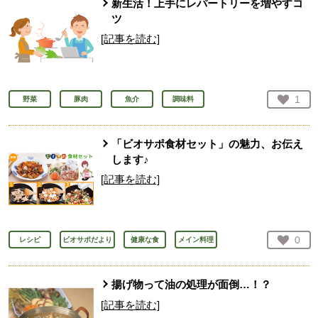
新生活！上手にレパートリーを増やすコ
ツ
[記事を読む]
お気
1
野菜
豚肉
魚介
調味料
人が
「ビオサポ食材セット」の魅力、お伝え
します♪
[記事を読む]
お気
0
レシピ
ビオサポだより
健康な食
メイン料理
人が
揚げ物って油の処理が面倒…！？
[記事を読む]