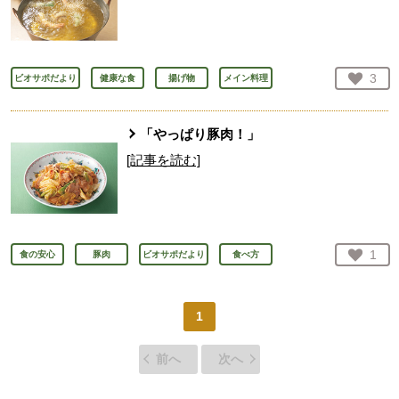
お気
3
ビオサポだより
健康な食
揚げ物
メイン料理
人が
「やっぱり豚肉！」
[記事を読む]
お気
1
食の安心
豚肉
ビオサポだより
食べ方
人が
1
前へ
次へ