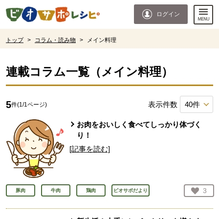
本文へジャンプする。
ページの先頭です。
ログイン
ここからサイト内共通メニューです。
サイト内共通メニューをスキップする
サイト内共通メニューここまで。
ここから現在位置です。
トップ
>
コラム・読み物
>
メイン料理
現在位置ここまで
連載コラム一覧（
メイン料理
）
5
表示件数
件(
1
/
1
ページ)
お肉をおいしく食べてしっかり体づく
り！
[記事を読む]
お気
3
豚肉
牛肉
鶏肉
ビオサポだより
人が