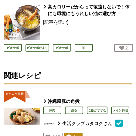
高カロリーだからって敬遠しないで！体
にも環境にもうれしい油の選び方
[記事を読む]
お気
2
人
ビオサポ
ビオサポだより
ビオサポ
油
関連レシピ
沖縄風豚の角煮
豚肉
煮る
ご飯がすすむ
メイン料理
生活クラブカタログさん