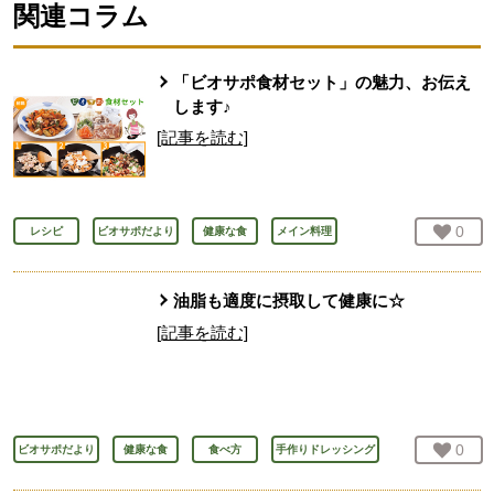
関連コラム
「ビオサポ食材セット」の魅力、お伝え
します♪
[記事を読む]
お気
0
人
レシピ
ビオサポだより
健康な食
メイン料理
油脂も適度に摂取して健康に☆
[記事を読む]
お気
0
人
ビオサポだより
健康な食
食べ方
手作りドレッシング