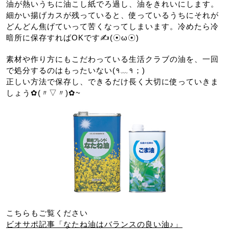
油が熱いうちに油こし紙でろ過し、油をきれいにします。
細かい揚げカスが残っていると、使っているうちにそれが
どんどん焦げていって苦くなってしまいます。冷めたら冷
暗所に保存すればOKです✍(☉ω☉)
素材や作り方にもこだわっている生活クラブの油を、一回
で処分するのはもったいない(१﹏१；)
正しい方法で保存し、できるだけ長く大切に使っていきま
しょう✿(〃▽〃)✿~
こちらもご覧ください
ビオサポ記事「なたね油はバランスの良い油♪」