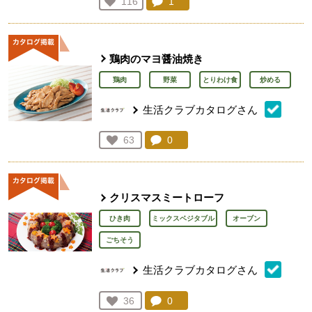
コメント：
1
件。コメントを見る。
お気に入り登録：
116
人が登録
鶏肉のマヨ醤油焼き
鶏肉
野菜
とりわけ食
炒める
生活クラブカタログさん
コメント：
0
件。コメントを見る。
お気に入り登録：
63
人が登録
クリスマスミートローフ
ひき肉
ミックスベジタブル
オーブン
ごちそう
生活クラブカタログさん
コメント：
0
件。コメントを見る。
お気に入り登録：
36
人が登録