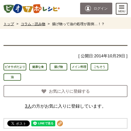
本文へジャンプする。
ページの先頭です。
ログイン
ここからサイト内共通メニューです。
サイト内共通メニューをスキップする
サイト内共通メニューここまで。
ここから現在位置です。
トップ
>
コラム・読み物
>
揚げ物って油の処理が面倒…！？
現在位置ここまで
[ 公開日:
2014年10月29日
]
ビオサポだより
健康な食
揚げ物
メイン料理
ごちそう
油
お気に入りに登録する
3
人
の方がお気に入りに登録しています。