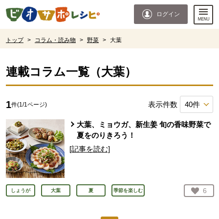
本文へジャンプする。
ページの先頭です。
ログイン
ここからサイト内共通メニューです。
サイト内共通メニューをスキップする
サイト内共通メニューここまで。
ここから現在位置です。
トップ
>
コラム・読み物
>
野菜
>
大葉
現在位置ここまで
連載コラム一覧（
大葉
）
1
表示件数
件(
1
/
1
ページ)
大葉、ミョウガ、新生姜 旬の香味野菜で
夏をのりきろう！
[記事を読む]
お気
6
しょうが
大葉
夏
季節を楽しむ
人が