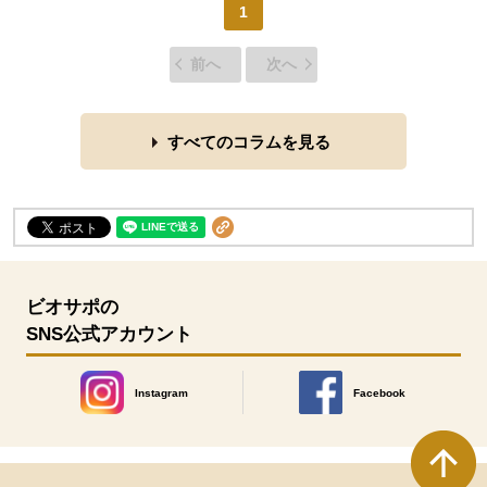
1
前へ
次へ
すべてのコラムを見る
ビオサポの
SNS公式アカウント
Instagram
Facebook
別のウィンドウで開きます。
別のウィンドウで開きます
本文ここまで。
ここから共通フッターメニューです。