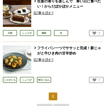
生姜の香りを楽しんで 寒い日に食べた
い！からだぽかぽかメニュー
[記事を読む]
お気
3
大根
しょうが
鶏肉
冬
人が
フライパン一つでササッと完成！新じゃ
がと牛ひき肉の甘辛炒め
[記事を読む]
お気
7
じゃがいも
しょうが
毎日ごはん
人が
1