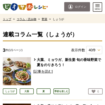
本文へジャンプする。
ページの先頭です。
ログイン
ここからサイト内共通メニューです。
サイト内共通メニューをスキップする
サイト内共通メニューここまで。
ここから現在位置です。
トップ
>
コラム・読み物
>
野菜
>
しょうが
現在位置ここまで
連載コラム一覧（
しょうが
）
3
表示件数
件(
1
/
1
ページ)
大葉、ミョウガ、新生姜 旬の香味野菜で
夏をのりきろう！
[記事を読む]
お気
6
しょうが
大葉
夏
季節を楽しむ
人が